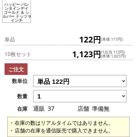
ハッピー バレ
ンタインデイ
ゴールド ＆ シ
ルバー ドッツ 9
インチ
122円
単品
(本体 111円)
1,123円
(1点当 112円)
10枚セット
(本体 1,021円)
ご注文
数単位
数量
通販
37
店舗
準備無
在庫
在庫の数はリアルタイムではありません。
店舗の在庫を通信販売で購入できません。