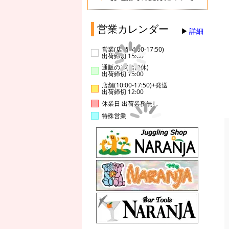
営業カレンダー
詳細
営業(店舗14:00-17:50)
出荷締切 15:00
通販のみ(店舗休)
出荷締切 15:00
店舗(10:00-17:50)+発送
出荷締切 12:00
休業日 出荷業務無し
特殊営業