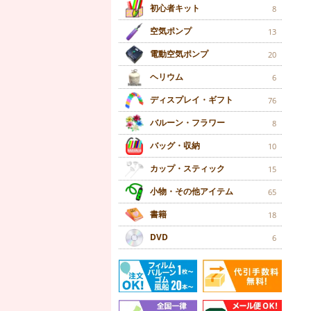
初心者キット
8
空気ポンプ
13
電動空気ポンプ
20
ヘリウム
6
ディスプレイ・ギフト
76
バルーン・フラワー
8
バッグ・収納
10
カップ・スティック
15
小物・その他アイテム
65
書籍
18
DVD
6