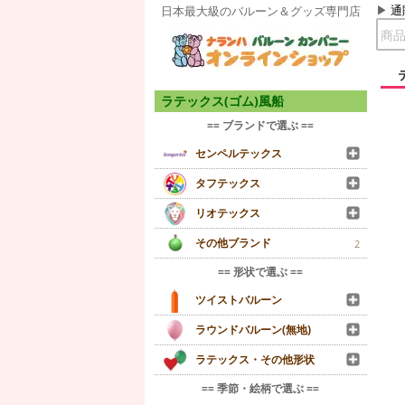
通
日本最大級のバルーン＆グッズ専門店
ラテックス(ゴム)風船
== ブランドで選ぶ ==
センペルテックス
タフテックス
リオテックス
その他ブランド
2
== 形状で選ぶ ==
ツイストバルーン
ラウンドバルーン(無地)
ラテックス・その他形状
== 季節・絵柄で選ぶ ==