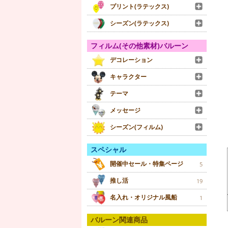
プリント(ラテックス)
シーズン(ラテックス)
フィルム(その他素材)バルーン
デコレーション
キャラクター
テーマ
メッセージ
シーズン(フィルム)
スペシャル
開催中セール・特集ページ
5
推し活
19
名入れ・オリジナル風船
1
バルーン関連商品