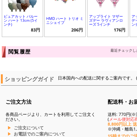
ピュアカット バルー
アップライト マザー
ア
HMD ハート トリオ ミ
ン ハート 13cm (5イ
ズデー ラヴィアンロ
デ
ニシェイプ
ンチ)
ーズ 5インチ
ン
83円
206円
176円
最近チェックし
閲覧履歴
ショッピングガイド
日本国内への配送に関するご案内です。 
ご注文方法
配送料・お
各商品ページより、カートを利用してご注文く
送料: 770円
ださい。
(
メール便対応商
8,800円以上 
ご注文について
※沖縄・離島1,3
お電話でのご案内について
15時までのご