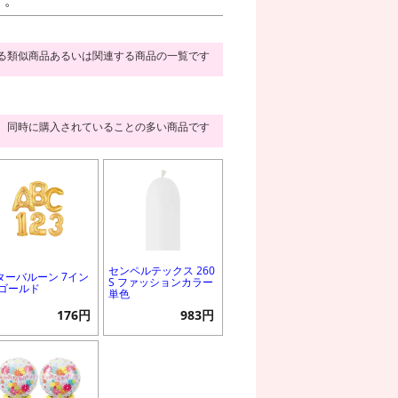
す。
る類似商品あるいは関連する商品の一覧です
同時に購入されていることの多い商品です
センペルテックス 260
ターバルーン 7イン
S ファッションカラー
 ゴールド
単色
176円
983円