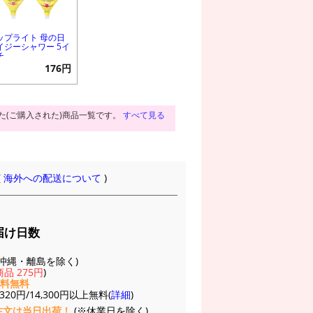
ップライト 母の日
イジーシャワー 5イ
チ
176円
た(ご購入された)商品一覧です。
すべて見る
(
海外への配送について
)
届け日数
(※沖縄・離島を除く)
品 275円
)
送料無料
20円/14,300円以上無料(
詳細
)
注文は当日出荷！
(※休業日を除く)