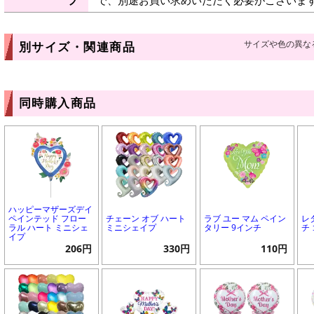
プ
で、別途お買い求めいただく必要がございま
サイズや色の異な
別サイズ・関連商品
同時購入商品
ハッピーマザーズデイ
ペインテッド フロー
チェーン オブ ハート
ラブ ユー マム ペイン
レ
ラル ハート ミニシェ
ミニシェイプ
タリー 9インチ
チ
イプ
206円
330円
110円