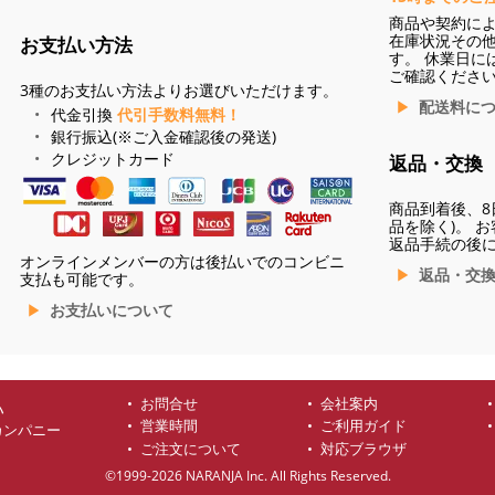
商品や契約に
在庫状況その
お支払い方法
す。 休業日に
ご確認くださ
3種のお支払い方法よりお選びいただけます。
配送料に
代金引換
代引手数料無料！
銀行振込(※ご入金確認後の発送)
クレジットカード
返品・交換
商品到着後、8
品を除く)。 
返品手続の後
オンラインメンバーの方は後払いでのコンビニ
返品・交
支払も可能です。
お支払いについて
お問合せ
会社案内
ハ
営業時間
ご利用ガイド
カンパニー
ご注文について
対応ブラウザ
©1999-2026 NARANJA Inc. All Rights Reserved.