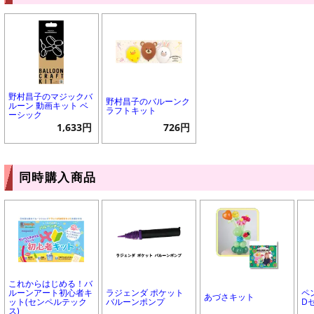
野村昌子のマジックバ
野村昌子のバルーンク
ルーン 動画キット ベ
ラフトキット
ーシック
1,633円
726円
同時購入商品
これからはじめる！バ
ルーンアート初心者キ
ラジェンダ ポケット
ペ
あづさキット
ット(センペルテック
バルーンポンプ
D
ス)