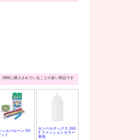
同時に購入されていることの多い商品です
センペルテックス 260
ンシルバルーン DV
S ファッションカラー
セット
単色