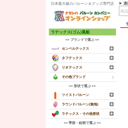
通
日本最大級のバルーン＆グッズ専門店
ラテックス(ゴム)風船
== ブランドで選ぶ ==
センペルテックス
タフテックス
リオテックス
その他ブランド
2
== 形状で選ぶ ==
ツイストバルーン
ラウンドバルーン(無地)
ラテックス・その他形状
== 季節・絵柄で選ぶ ==