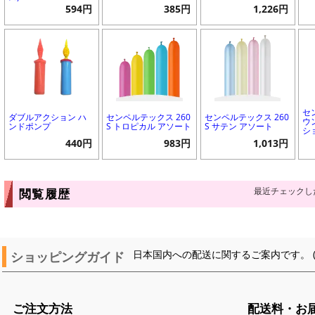
594円
385円
1,226円
セ
ダブルアクション ハ
センペルテックス 260
センペルテックス 260
ウ
ンドポンプ
S トロピカル アソート
S サテン アソート
シ
440円
983円
1,013円
最近チェックし
閲覧履歴
ショッピングガイド
日本国内への配送に関するご案内です。 
ご注文方法
配送料・お