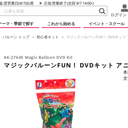
販:翌営業日(8/7)出荷
店舗
:営業終了(次回 8/7 14:00-)
ログイン
テーマ・季節で探す
これから始める
イベント・スクール
バルーン
トップ
初心者キット
マジックバルーンFUN！ DVDキット
#K-27645 Magic Balloon DVD Kit
マジックバルーンFUN！ DVDキット ア
本
文