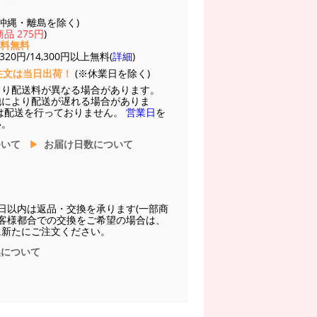
(※沖縄・離島を除く)
品 275円
)
送料無料
20円/14,300円以上無料(
詳細
)
注文は当日出荷！
(※休業日を除く)
より配送料が異なる場合があります。
他により配送が遅れる場合がありま
は配送を行っておりません。
営業日
を
い。
ついて
お届け日数について
日以内は返品・交換を承ります(一部商
お客様都合での交換をご希望の場合は、
に新たにご注文ください。
換について