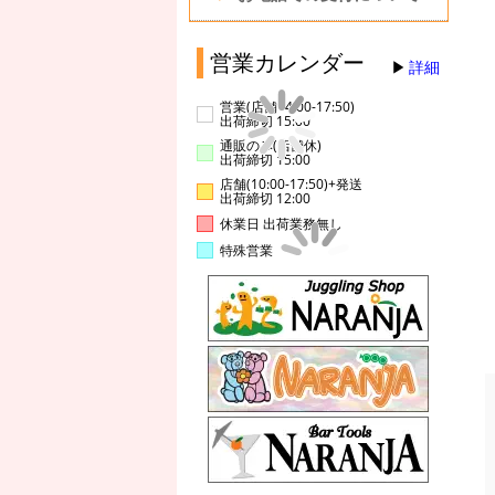
営業カレンダー
詳細
営業(店舗14:00-17:50)
出荷締切 15:00
通販のみ(店舗休)
出荷締切 15:00
店舗(10:00-17:50)+発送
出荷締切 12:00
休業日 出荷業務無し
特殊営業