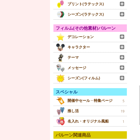
プリント(ラテックス)
シーズン(ラテックス)
フィルム(その他素材)バルーン
デコレーション
キャラクター
テーマ
メッセージ
シーズン(フィルム)
スペシャル
開催中セール・特集ページ
5
推し活
19
名入れ・オリジナル風船
1
バルーン関連商品