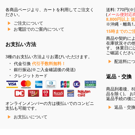
各商品ページより、カートを利用してご注文く
送料: 770円
ださい。
(
メール便対応商
8,800円以上 
ご注文について
※沖縄・離島1,3
お電話でのご案内について
15時までのご
商品や契約に
在庫状況その
お支払い方法
す。 休業日に
ご確認くださ
3種のお支払い方法よりお選びいただけます。
配送料に
代金引換
代引手数料無料！
銀行振込(※ご入金確認後の発送)
クレジットカード
返品・交換
商品到着後、8
品を除く)。 
返品手続の後
オンラインメンバーの方は後払いでのコンビニ
返品・交
支払も可能です。
お支払いについて