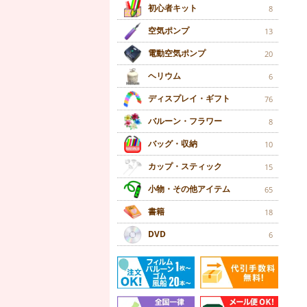
初心者キット
8
空気ポンプ
13
電動空気ポンプ
20
ヘリウム
6
ディスプレイ・ギフト
76
バルーン・フラワー
8
バッグ・収納
10
カップ・スティック
15
小物・その他アイテム
65
書籍
18
DVD
6