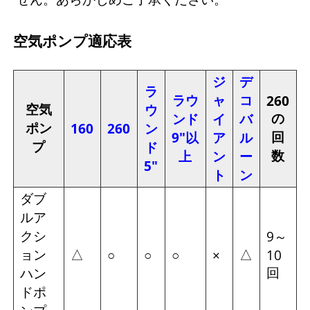
空気ポンプ適応表
ジ
デ
ラ
ラウ
ャ
コ
260
空気
ウ
の
ンド
イ
バ
ポン
160
260
ン
回
9"以
ア
ル
プ
ド
数
上
ン
ー
5"
ト
ン
ダブ
ルア
クシ
9～
ョン
△
△
○
○
○
×
10
回
ハン
ドポ