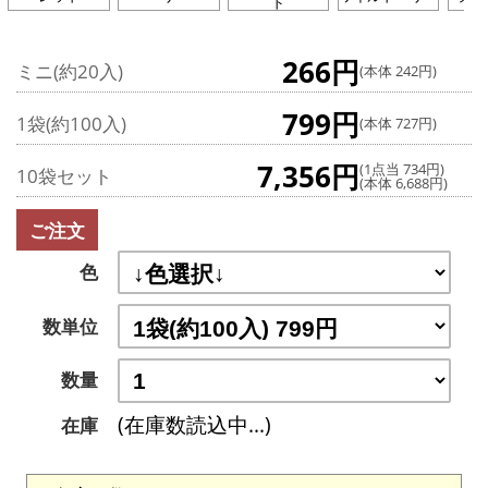
ド
266円
ミニ(約20入)
(本体 242円)
799円
1袋(約100入)
(本体 727円)
7,356円
(1点当 734円)
10袋セット
(本体 6,688円)
ご注文
色
数単位
数量
(在庫数読込中...)
在庫