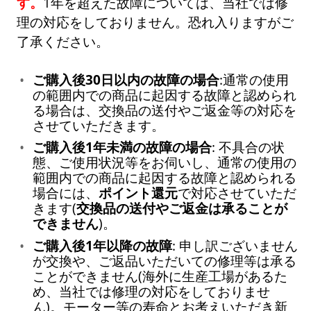
す。
1年を超えた故障については、当社では修
理の対応をしておりません。恐れ入りますがご
了承ください。
ご購入後30日以内の故障の場合
:通常の使用
の範囲内での商品に起因する故障と認められ
る場合は、交換品の送付やご返金等の対応を
させていただきます。
ご購入後1年未満の故障の場合
: 不具合の状
態、ご使用状況等をお伺いし、通常の使用の
範囲内での商品に起因する故障と認められる
場合には、
ポイント還元
で対応させていただ
きます(
交換品の送付やご返金は承ることが
できません
)。
ご購入後1年以降の故障
: 申し訳ございません
が交換や、ご返品いただいての修理等は承る
ことができません(海外に生産工場があるた
め、当社では修理の対応をしておりませ
ん)。モーター等の寿命とお考えいただき新