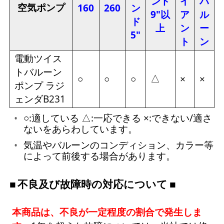
ンド
イ
バ
空気ポンプ
160
260
ン
9"以
ア
ル
ド
上
ン
ー
5"
ト
ン
電動ツイス
トバルーン
△
○
○
○
×
×
ポンプ ラジ
ェンダB231
○:適している △:一応できる ×:できない/適さ
ないをあらわしています。
気温やバルーンのコンディション、カラー等
によって前後する場合があります。
不良及び故障時の対応について
本商品は、不良が一定程度の割合で発生しま