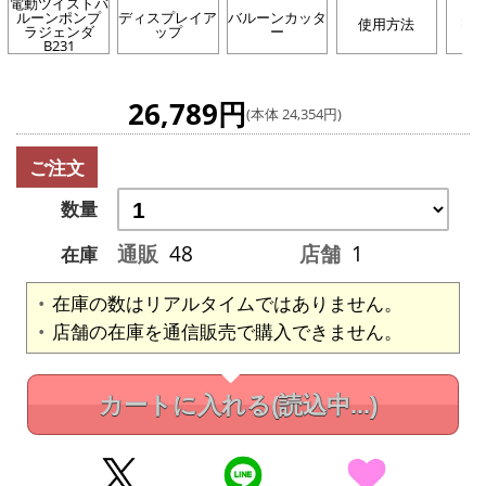
電動ツイストバ
ルーンポンプ
ディスプレイア
バルーンカッタ
使用方法
収
ラジェンダ
ップ
ー
B231
26,789円
(本体 24,354円)
ご注文
数量
通販
48
店舗
1
在庫
在庫の数はリアルタイムではありません。
店舗の在庫を通信販売で購入できません。
カートに入れる
(読込中...)