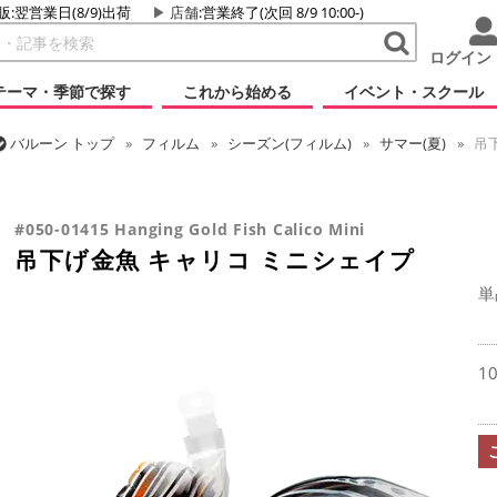
販:翌営業日(8/9)出荷
店舗
:営業終了(次回 8/9 10:00-)
ログイン
テーマ・季節で探す
これから始める
イベント・スクール
バルーン
トップ
フィルム
シーズン(フィルム)
サマー(夏)
吊下
バルーン
トップ
フィルム
テーマ
和風バルーン
吊下げ金魚 
#050-01415 Hanging Gold Fish Calico Mini
吊下げ金魚 キャリコ ミニシェイプ
単
1