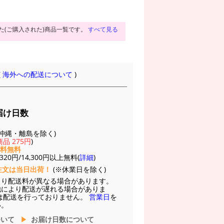
た(ご購入された)商品一覧です。
すべて見る
(
海外への配送について
)
届け日数
(※沖縄・離島を除く)
品 275円
)
送料無料
20円/14,300円以上無料(
詳細
)
注文は当日出荷！
(※休業日を除く)
より配送料が異なる場合があります。
他により配送が遅れる場合がありま
は配送を行っておりません。
営業日
を
い。
ついて
お届け日数について