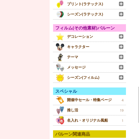
プリント(ラテックス)
シーズン(ラテックス)
フィルム(その他素材)バルーン
デコレーション
キャラクター
テーマ
メッセージ
シーズン(フィルム)
スペシャル
開催中セール・特集ページ
4
推し活
19
名入れ・オリジナル風船
1
バルーン関連商品