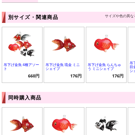
サイズや色の異な
別サイズ・関連商品
吊
吊下げ金魚 4種アソー
吊下げ金魚 琉金 ミニ
吊下げ金魚 らんちゅ
目
ト
シェイプ
う ミニシェイプ
シ
660円
176円
176円
同時購入商品