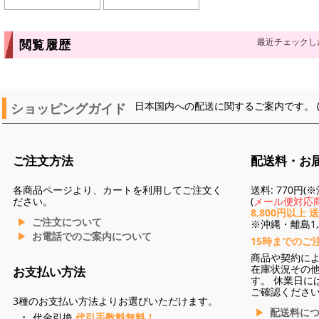
最近チェックし
閲覧履歴
ショッピングガイド
日本国内への配送に関するご案内です。 
ご注文方法
配送料・お
各商品ページより、カートを利用してご注文く
送料: 770円
ださい。
(
メール便対応商
8,800円以上 
ご注文について
※沖縄・離島1,3
お電話でのご案内について
15時までのご
商品や契約に
在庫状況その
お支払い方法
す。 休業日に
ご確認くださ
3種のお支払い方法よりお選びいただけます。
配送料に
代金引換
代引手数料無料！