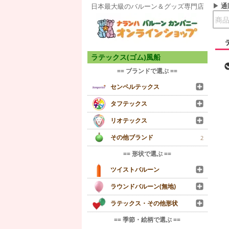
通
日本最大級のバルーン＆グッズ専門店
ラテックス(ゴム)風船
== ブランドで選ぶ ==
センペルテックス
タフテックス
リオテックス
その他ブランド
2
== 形状で選ぶ ==
ツイストバルーン
ラウンドバルーン(無地)
ラテックス・その他形状
== 季節・絵柄で選ぶ ==