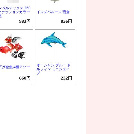
ンペルテックス 260
 ファッションカラー
インズバルーン 琉金
色
983円
836円
オーシャン ブルー ド
下げ金魚 4種アソー
ルフィン ミニシェイ
プ
660円
232円