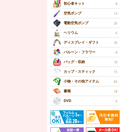
初心者キット
8
空気ポンプ
13
電動空気ポンプ
20
ヘリウム
6
ディスプレイ・ギフト
76
バルーン・フラワー
8
バッグ・収納
10
カップ・スティック
15
小物・その他アイテム
65
書籍
18
DVD
6