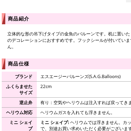
商品紹介
立体的な形の吊下げタイプの金魚のバルーンです。机に置いた
のデコレーションにおすすめです。フックシールが付いていま
ん。
商品仕様
ブランド
エスエージーバルーンズ(S.A.G.Balloons)
ふくらませた
22cm
サイズ
逆止弁
有り：空気やヘリウムは注入すれば戻ってき
ヘリウム対応
ヘリウムガスを入れても浮きません。
ミニ シェイ
ミニ シェイプ:
ヘリウムでは浮きません。カッ
プ
で、別途お買い求めいただく必要がございま