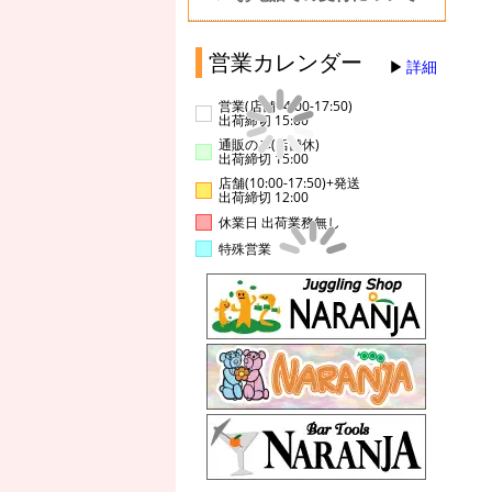
営業カレンダー
詳細
営業(店舗14:00-17:50)
出荷締切 15:00
通販のみ(店舗休)
出荷締切 15:00
店舗(10:00-17:50)+発送
出荷締切 12:00
休業日 出荷業務無し
特殊営業