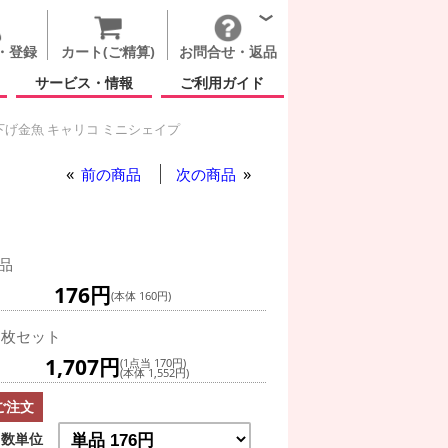
・登録
カート(ご精算)
お問合せ・返品
サービス・情報
ご利用ガイド
げ金魚 キャリコ ミニシェイプ
キャリコ ミニシェイプ
前の商品
次の商品
品
176円
(本体 160円)
0枚セット
1,707円
(1点当 170円)
(本体 1,552円)
ご注文
数単位