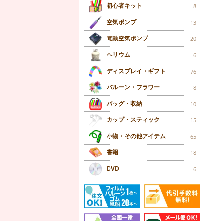
初心者キット
8
空気ポンプ
13
電動空気ポンプ
20
ヘリウム
6
ディスプレイ・ギフト
76
バルーン・フラワー
8
バッグ・収納
10
カップ・スティック
15
小物・その他アイテム
65
書籍
18
DVD
6