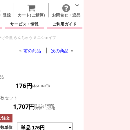
・登録
カート(ご精算)
お問合せ・返品
サービス・情報
ご利用ガイド
げ金魚 らんちゅう ミニシェイプ
らんちゅう ミニシェイプ
前の商品
次の商品
品
176円
(本体 160円)
0枚セット
1,707円
(1点当 170円)
(本体 1,552円)
ご注文
数単位