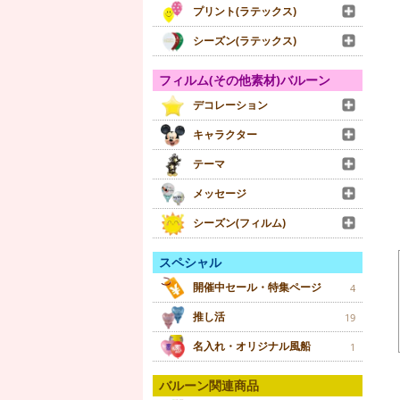
プリント(ラテックス)
シーズン(ラテックス)
フィルム(その他素材)バルーン
デコレーション
キャラクター
テーマ
メッセージ
シーズン(フィルム)
スペシャル
開催中セール・特集ページ
4
推し活
19
名入れ・オリジナル風船
1
バルーン関連商品