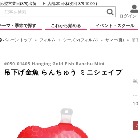
販:翌営業日(8/9)出荷
店舗
:本日休(次回 8/9 10:00-)
ログイン
テーマ・季節で探す
これから始める
イベント・スクール
バルーン
トップ
フィルム
シーズン(フィルム)
サマー(夏)
吊下
バルーン
トップ
フィルム
テーマ
和風バルーン
吊下げ金魚 
#050-01405 Hanging Gold Fish Ranchu Mini
吊下げ金魚 らんちゅう ミニシェイプ
単
1