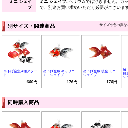
ミニ シェイ
ミニ シェイプ:
ヘリウムでは浮きません。カッ
プ
で、別途お買い求めいただく必要がございま
サイズや色の異な
別サイズ・関連商品
吊
吊下げ金魚 4種アソー
吊下げ金魚 キャリコ
吊下げ金魚 琉金 ミニ
目
ト
ミニシェイプ
シェイプ
シ
660円
176円
176円
同時購入商品