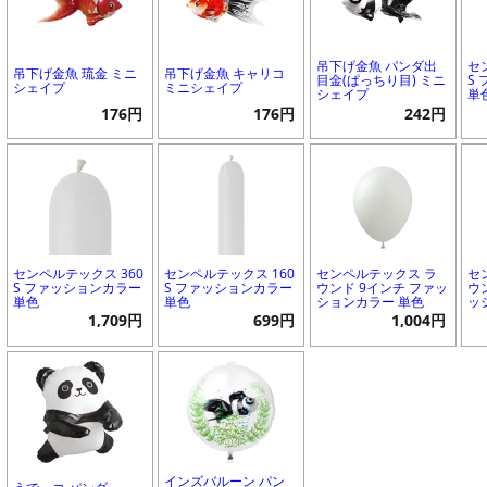
吊下げ金魚 パンダ出
セ
吊下げ金魚 琉金 ミニ
吊下げ金魚 キャリコ
目金(ぱっちり目) ミニ
S
シェイプ
ミニシェイプ
シェイプ
単
176円
176円
242円
センペルテックス 360
センペルテックス 160
センペルテックス ラ
セ
S ファッションカラー
S ファッションカラー
ウンド 9インチ ファッ
ウ
単色
単色
ションカラー 単色
ッ
1,709円
699円
1,004円
インズバルーン パン