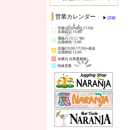
営業カレンダー
詳細
営業(店舗14:00-17:50)
出荷締切 15:00
通販のみ(店舗休)
出荷締切 15:00
店舗(10:00-17:50)+発送
出荷締切 12:00
休業日 出荷業務無し
特殊営業