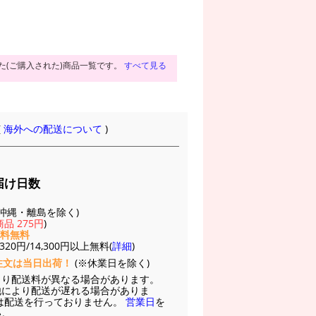
た(ご購入された)商品一覧です。
すべて見る
(
海外への配送について
)
届け日数
(※沖縄・離島を除く)
品 275円
)
送料無料
20円/14,300円以上無料(
詳細
)
注文は当日出荷！
(※休業日を除く)
より配送料が異なる場合があります。
他により配送が遅れる場合がありま
は配送を行っておりません。
営業日
を
い。