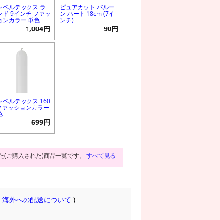
ンペルテックス ラ
ピュアカット バルー
ンド 9インチ ファッ
ン ハート 18cm (7イ
ョンカラー 単色
ンチ)
1,004円
90円
ンペルテックス 160
 ファッションカラー
色
699円
た(ご購入された)商品一覧です。
すべて見る
(
海外への配送について
)