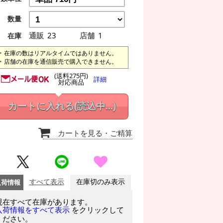
数量
通販
23
店舗
1
在庫
在庫の数はリアルタイムではありません。
店舗の在庫を通信販売で購入できません。
(送料275円)
詳細
対応商品
カートに入れる
(読込中...)
カートを見る
・ご精算
入荷情報
すべて表示
在庫切のみ表示
現在すべて在庫があります。
をクリックして
入荷情報をすべて表示
ください。