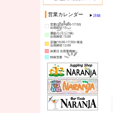
営業カレンダー
詳細
営業(店舗14:00-17:50)
出荷締切 15:00
通販のみ(店舗休)
出荷締切 15:00
店舗(10:00-17:50)+発送
出荷締切 12:00
休業日 出荷業務無し
特殊営業