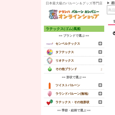
通
日本最大級のバルーン＆グッズ専門店
ラテックス(ゴム)風船
== ブランドで選ぶ ==
センペルテックス
タフテックス
リオテックス
その他ブランド
2
== 形状で選ぶ ==
ツイストバルーン
ラウンドバルーン(無地)
ラテックス・その他形状
== 季節・絵柄で選ぶ ==