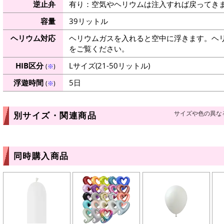
逆止弁
有り：空気やヘリウムは注入すれば戻ってき
容量
39リットル
ヘリウム対応
ヘリウムガスを入れると空中に浮きます。ヘ
をご覧ください。
HIB区分
Lサイズ(21-50リットル)
(
※
)
浮遊時間
5日
(
※
)
サイズや色の異な
別サイズ・関連商品
同時購入商品