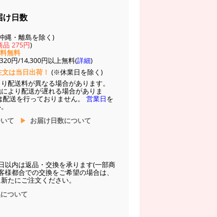
届け日数
(※沖縄・離島を除く)
品 275円
)
送料無料
20円/14,300円以上無料(
詳細
)
注文は当日出荷！
(※休業日を除く)
より配送料が異なる場合があります。
他により配送が遅れる場合がありま
は配送を行っておりません。
営業日
を
い。
ついて
お届け日数について
日以内は返品・交換を承ります(一部商
お客様都合での交換をご希望の場合は、
に新たにご注文ください。
換について