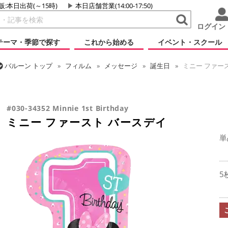
販:本日出荷(～15時)
本日店舗営業(14:00-17:50)
ログイン
テーマ・季節で探す
これから始める
イベント・スクール
バルーン
トップ
フィルム
メッセージ
誕生日
ミニー ファー
バルーン
トップ
フィルム
テーマ
ベイビー
ミニー ファース
バルーン
トップ
フィルム
キャラクター
ディズニー
ミニー 
#030-34352 Minnie 1st Birthday
ミニー ファースト バースデイ
単
5