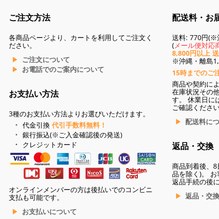
ご注文方法
配送料・お
各商品ページより、カートを利用してご注文く
送料: 770円
ださい。
(
メール便対応商
8,800円以上 
ご注文について
※沖縄・離島1,3
お電話でのご案内について
15時までのご
商品や契約に
在庫状況その
お支払い方法
す。 休業日に
ご確認くださ
3種のお支払い方法よりお選びいただけます。
配送料に
代金引換
代引手数料無料！
銀行振込(※ご入金確認後の発送)
クレジットカード
返品・交換
商品到着後、8
品を除く)。 
返品手続の後
オンラインメンバーの方は後払いでのコンビニ
返品・交
支払も可能です。
お支払いについて