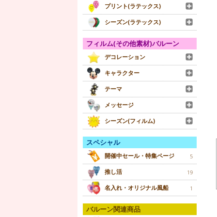
プリント(ラテックス)
シーズン(ラテックス)
フィルム(その他素材)バルーン
デコレーション
キャラクター
テーマ
メッセージ
シーズン(フィルム)
スペシャル
開催中セール・特集ページ
5
推し活
19
名入れ・オリジナル風船
1
バルーン関連商品