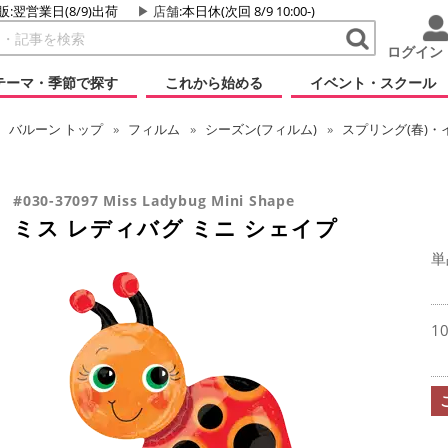
販:翌営業日(8/9)出荷
店舗
:本日休(次回 8/9 10:00-)
ログイン
テーマ・季節で探す
これから始める
イベント・スクール
バルーン
トップ
フィルム
シーズン(フィルム)
スプリング(春)・
#030-37097 Miss Ladybug Mini Shape
ミス レディバグ ミニ シェイプ
単
1