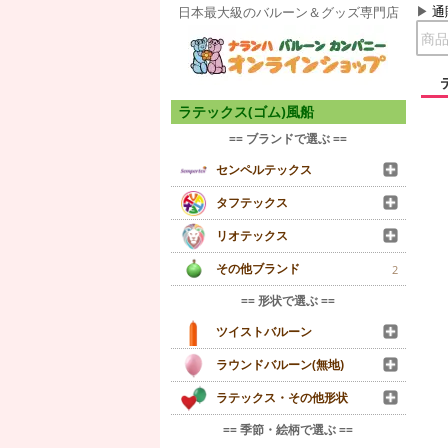
通
日本最大級のバルーン＆グッズ専門店
ラテックス(ゴム)風船
== ブランドで選ぶ ==
センペルテックス
タフテックス
リオテックス
その他ブランド
2
== 形状で選ぶ ==
ツイストバルーン
ラウンドバルーン(無地)
ラテックス・その他形状
== 季節・絵柄で選ぶ ==