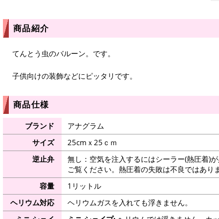
商品紹介
てんとう虫のバルーン。です。
子供向けの装飾などにピッタリです。
商品仕様
ブランド
アナグラム
サイズ
25cmｘ25ｃｍ
逆止弁
無し：空気を注入するにはシーラー(熱圧着)
ご覧ください。熱圧着の失敗は不良ではありま
容量
1リットル
ヘリウム対応
ヘリウムガスを入れても浮きません。
ミニ シェイ
ミニ シェイプ:
ヘリウムでは浮きません。カッ