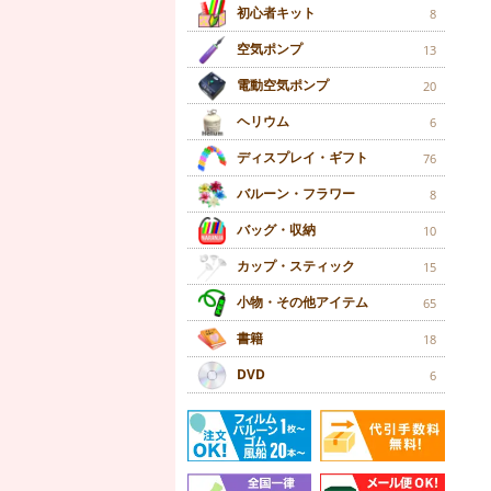
初心者キット
8
空気ポンプ
13
電動空気ポンプ
20
ヘリウム
6
ディスプレイ・ギフト
76
バルーン・フラワー
8
バッグ・収納
10
カップ・スティック
15
小物・その他アイテム
65
書籍
18
DVD
6