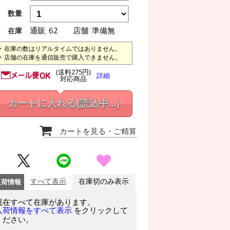
数量
通販
62
店舗
準備無
在庫
在庫の数はリアルタイムではありません。
店舗の在庫を通信販売で購入できません。
(送料275円)
詳細
対応商品
カートに入れる
(読込中...)
カートを見る
・ご精算
入荷情報
すべて表示
在庫切のみ表示
現在すべて在庫があります。
をクリックして
入荷情報をすべて表示
ください。