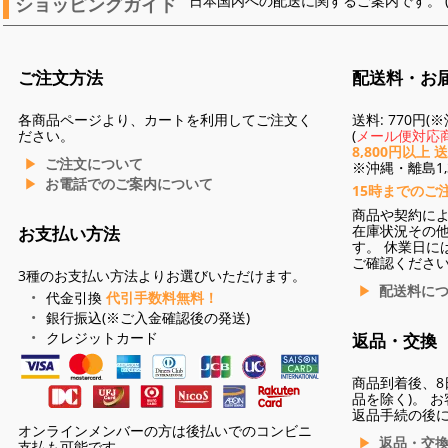
ショッピングガイド
日本国内への配送に関するご案内です。 
ご注文方法
配送料・お
各商品ページより、カートを利用してご注文く
送料: 770円
ださい。
(
メール便対応商
8,800円以上 
ご注文について
※沖縄・離島1,3
お電話でのご案内について
15時までのご
商品や契約に
在庫状況その
お支払い方法
す。 休業日に
ご確認くださ
3種のお支払い方法よりお選びいただけます。
配送料に
代金引換
代引手数料無料！
銀行振込(※ご入金確認後の発送)
クレジットカード
返品・交換
商品到着後、8
品を除く)。 
返品手続の後
オンラインメンバーの方は後払いでのコンビニ
返品・交
支払も可能です。