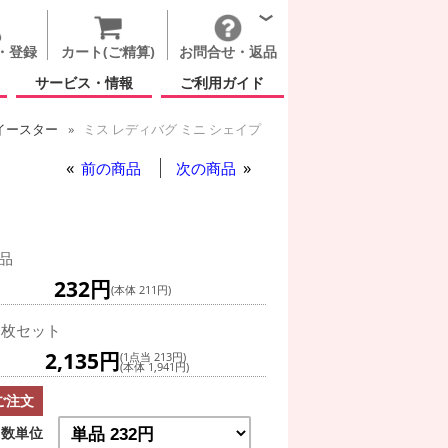
・登録
カート(ご精算)
お問合せ・返品
サービス・情報
ご利用ガイド
イースター
ミス レディバグ ミニ シェイプ
前の商品
次の商品
品
232円
(本体 211円)
0枚セット
2,135円
(1点当 213円)
(本体 1,941円)
ご注文
数単位