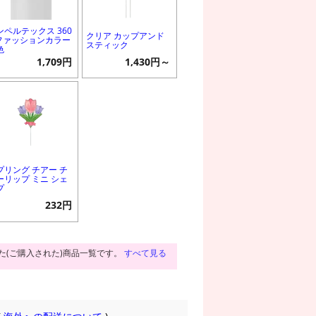
ンペルテックス 360
クリア カップアンド
 ファッションカラー
スティック
色
1,709円
1,430円～
プリング チアー チ
ーリップ ミニ シェ
プ
232円
た(ご購入された)商品一覧です。
すべて見る