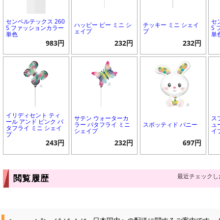
センペルテックス 260
セ
ハッピー ビー ミニ シ
チッキー ミニ シェイ
S ファッションカラー
S
ェイプ
プ
単色
単
983円
232円
232円
イリディセント ティ
サテン ウォーターカ
ス
ール アンド ピンク バ
ラー バタフライ ミニ
スポッティド バニー
ュ
タフライ ミニ シェイ
シェイプ
イ
プ
243円
232円
697円
最近チェックし
閲覧履歴