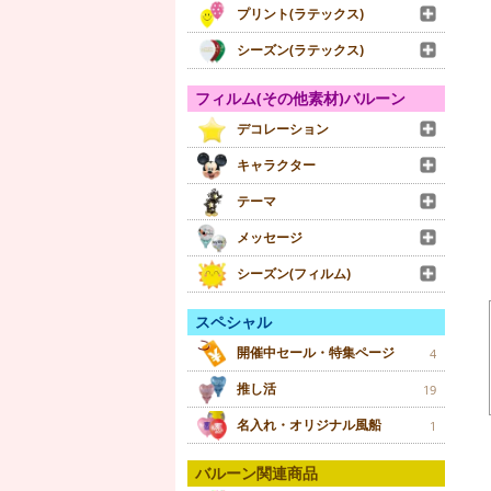
プリント(ラテックス)
シーズン(ラテックス)
フィルム(その他素材)バルーン
デコレーション
キャラクター
テーマ
メッセージ
シーズン(フィルム)
スペシャル
開催中セール・特集ページ
4
推し活
19
名入れ・オリジナル風船
1
バルーン関連商品