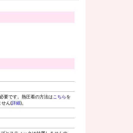
が必要です。熱圧着の方法は
こちら
を
せん(
詳細
)。
プとスティックは付属しませんの