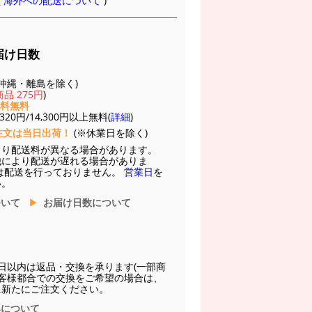
(
海外への配送について
)
届け日数
(※沖縄・離島を除く)
品 275円
)
送料無料
20円/14,300円以上無料(
詳細
)
注文は当日出荷！
(※休業日を除く)
より配送料が異なる場合があります。
他により配送が遅れる場合がありま
は配送を行っておりません。
営業日
を
い。
ついて
お届け日数について
日以内は返品・交換を承ります(一部商
お客様都合での交換をご希望の場合は、
に新たにご注文ください。
換について