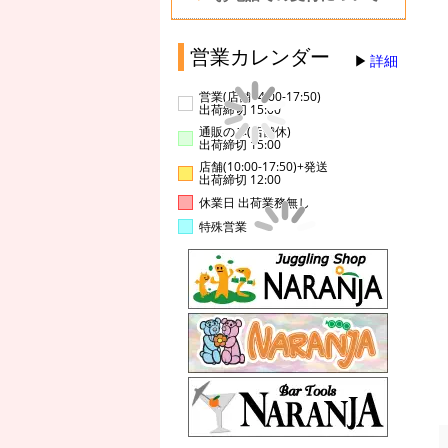
営業カレンダー
詳細
営業(店舗14:00-17:50)
出荷締切 15:00
通販のみ(店舗休)
出荷締切 15:00
店舗(10:00-17:50)+発送
出荷締切 12:00
休業日 出荷業務無し
特殊営業