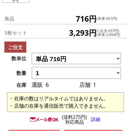
デイ
716円
単品
(本体 651円)
3,293円
(1点当 657円)
5枚セット
(本体 2,994円)
ご注文
数単位
数量
通販
6
店舗
1
在庫
在庫の数はリアルタイムではありません。
店舗の在庫を通信販売で購入できません。
(送料275円)
詳細
対応商品