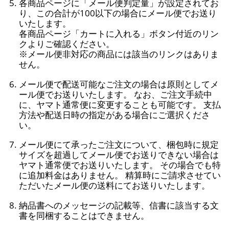
各商品ページに「メール便判定量」が設定されてお
り、この合計が100以下の場合にメール便でお送り
いたします。
各商品ページ「カートに入れる」ボタン付近のリン
クよりご確認ください。
※メール便非対応の商品には該当のリンクはありま
せん。
メール便で配送可能なご注文の場合は原則としてメ
ール便でお送りいたします。 なお、ご注文手続中
に、ヤマト通常便に変更することも可能です。 支払
方法や配送日時の指定がある場合にご選択くださ
い。
メール便にて承ったご注文について、梱包時に規定
サイズを超過してメール便でお送りできない場合は
ヤマト通常便でお送りいたします。 その場合でも特
に追加料金はありません。 精算時にご請求させてい
ただいたメール便の送料にてお送りいたします。
納品書へのメッセージの記載等、信書に該当する文
書を同梱することはできません。