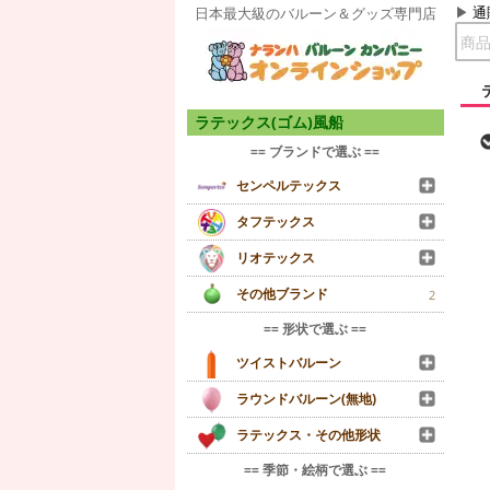
通
日本最大級のバルーン＆グッズ専門店
ラテックス(ゴム)風船
== ブランドで選ぶ ==
センペルテックス
タフテックス
リオテックス
その他ブランド
2
== 形状で選ぶ ==
ツイストバルーン
ラウンドバルーン(無地)
ラテックス・その他形状
== 季節・絵柄で選ぶ ==