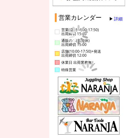
営業カレンダー
詳細
営業(店舗14:00-17:50)
出荷締切 15:00
通販のみ(店舗休)
出荷締切 15:00
店舗(10:00-17:50)+発送
出荷締切 12:00
休業日 出荷業務無し
特殊営業