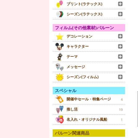
プリント(ラテックス)
シーズン(ラテックス)
フィルム(その他素材)バルーン
デコレーション
キャラクター
テーマ
メッセージ
シーズン(フィルム)
スペシャル
開催中セール・特集ページ
4
推し活
19
名入れ・オリジナル風船
1
バルーン関連商品