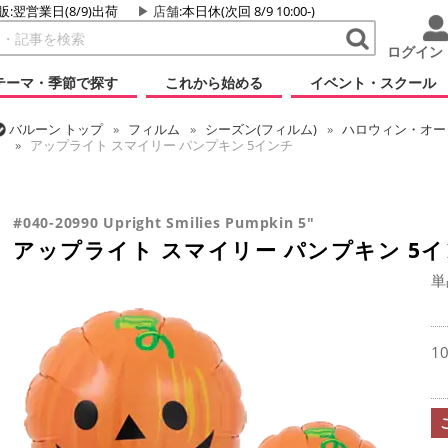
販:翌営業日(8/9)出荷
店舗
:本日休(次回 8/9 10:00-)
ログイン
テーマ・季節で探す
これから始める
イベント・スクール
バルーン
トップ
フィルム
シーズン(フィルム)
ハロウィン・オータ
アップライト スマイリー パンプキン 5インチ
バルーン
トップ
フィルム
デコレーション
アップライト
アッ
#040-20990 Upright Smilies Pumpkin 5"
アップライト スマイリー パンプキン 5
単
1