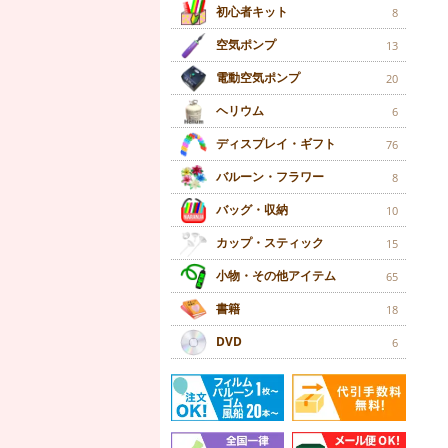
初心者キット
8
空気ポンプ
13
電動空気ポンプ
20
ヘリウム
6
ディスプレイ・ギフト
76
バルーン・フラワー
8
バッグ・収納
10
カップ・スティック
15
小物・その他アイテム
65
書籍
18
DVD
6