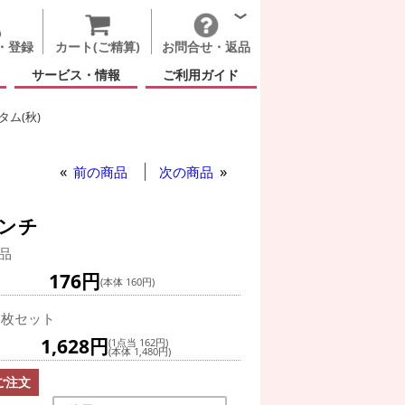
・登録
カート(ご精算)
お問合せ・返品
サービス・情報
ご利用ガイド
ム(秋)
プライト スマイリー パンプキン 5インチ
前の商品
次の商品
インチ
品
176円
(本体 160円)
0枚セット
1,628円
(1点当 162円)
(本体 1,480円)
ご注文