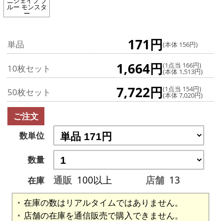
ニシェイプ ブ
ルー モンスタ
ー
171円
単品
(本体 156円)
1,664円
(1点当 166円)
10枚セット
(本体 1,513円)
7,722円
(1点当 154円)
50枚セット
(本体 7,020円)
ご注文
数単位
数量
通販
100以上
店舗
13
在庫
在庫の数はリアルタイムではありません。
店舗の在庫を通信販売で購入できません。