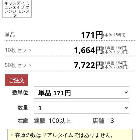
キャンディ ミ
ニシェイプ オ
レンジ モンス
ター
171円
単品
(本体 156円)
1,664円
(1点当 166円)
10枚セット
(本体 1,513円)
7,722円
(1点当 154円)
50枚セット
(本体 7,020円)
ご注文
数単位
数量
通販
100以上
店舗
13
在庫
在庫の数はリアルタイムではありません。