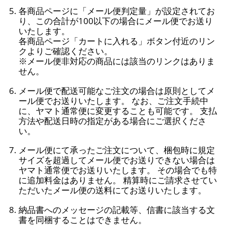
各商品ページに「メール便判定量」が設定されてお
り、この合計が100以下の場合にメール便でお送り
いたします。
各商品ページ「カートに入れる」ボタン付近のリン
クよりご確認ください。
※メール便非対応の商品には該当のリンクはありま
せん。
メール便で配送可能なご注文の場合は原則としてメ
ール便でお送りいたします。 なお、ご注文手続中
に、ヤマト通常便に変更することも可能です。 支払
方法や配送日時の指定がある場合にご選択くださ
い。
メール便にて承ったご注文について、梱包時に規定
サイズを超過してメール便でお送りできない場合は
ヤマト通常便でお送りいたします。 その場合でも特
に追加料金はありません。 精算時にご請求させてい
ただいたメール便の送料にてお送りいたします。
納品書へのメッセージの記載等、信書に該当する文
書を同梱することはできません。