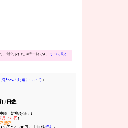
た(ご購入された)商品一覧です。
すべて見る
(
海外への配送について
)
届け日数
(※沖縄・離島を除く)
品 275円
)
送料無料
20円/14,300円以上無料(
詳細
)