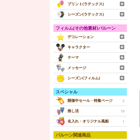
プリント(ラテックス)
シーズン(ラテックス)
フィルム(その他素材)バルーン
デコレーション
キャラクター
テーマ
メッセージ
シーズン(フィルム)
スペシャル
開催中セール・特集ページ
5
推し活
19
名入れ・オリジナル風船
1
バルーン関連商品