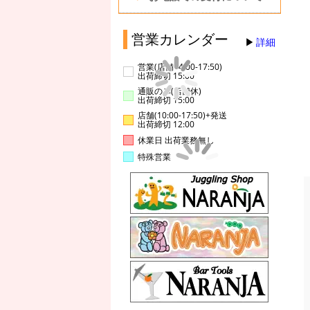
営業カレンダー
詳細
営業(店舗14:00-17:50)
出荷締切 15:00
通販のみ(店舗休)
出荷締切 15:00
店舗(10:00-17:50)+発送
出荷締切 12:00
休業日 出荷業務無し
特殊営業