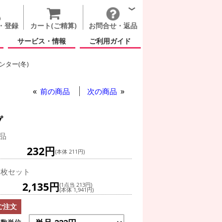
・登録
カート(ご精算)
お問合せ・返品
サービス・情報
ご利用ガイド
ター(冬)
前の商品
次の商品
プ
品
232円
(本体 211円)
0枚セット
2,135円
(1点当 213円)
(本体 1,941円)
ご注文