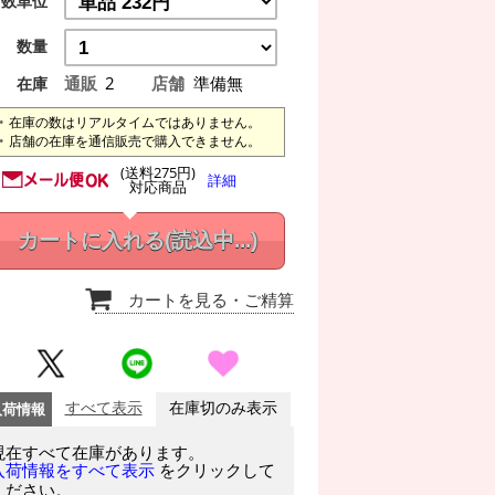
数単位
数量
通販
2
店舗
準備無
在庫
在庫の数はリアルタイムではありません。
店舗の在庫を通信販売で購入できません。
(送料275円)
詳細
対応商品
カートに入れる
(読込中...)
カートを見る
・ご精算
入荷情報
すべて表示
在庫切のみ表示
現在すべて在庫があります。
をクリックして
入荷情報をすべて表示
ください。