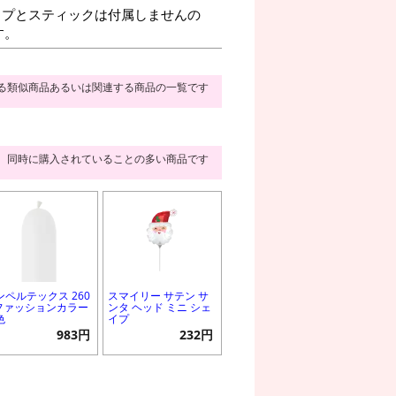
プとスティックは付属しませんの
す。
る類似商品あるいは関連する商品の一覧です
同時に購入されていることの多い商品です
ンペルテックス 260
スマイリー サテン サ
 ファッションカラー
ンタ ヘッド ミニ シェ
色
イプ
983円
232円