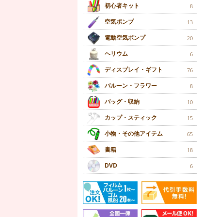
初心者キット
8
空気ポンプ
13
電動空気ポンプ
20
ヘリウム
6
ディスプレイ・ギフト
76
バルーン・フラワー
8
バッグ・収納
10
カップ・スティック
15
小物・その他アイテム
65
書籍
18
DVD
6