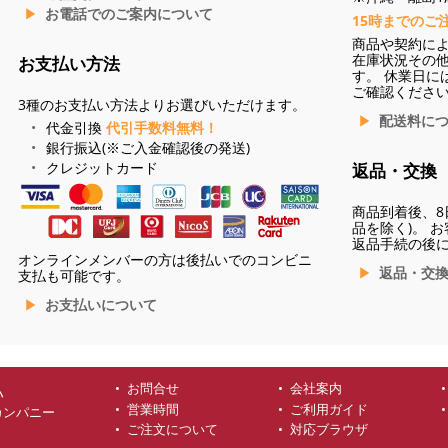
お電話でのご案内について
15時までのご
商品や契約に
在庫状況その
お支払い方法
す。 休業日に
ご確認くださ
3種のお支払い方法よりお選びいただけます。
配送料に
代金引換
代引手数料無料！
銀行振込(※ご入金確認後の発送)
クレジットカード
返品・交換
商品到着後、8
品を除く)。 
返品手続の後
オンラインメンバーの方は後払いでのコンビニ
返品・交
支払も可能です。
お支払いについて
お問合せ
会社案内
ハ
営業時間
ご利用ガイド
カンパニー
ご注文について
対応ブラウザ