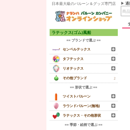
通
日本最大級のバルーン＆グッズ専門店
ラテックス(ゴム)風船
== ブランドで選ぶ ==
センペルテックス
タフテックス
リオテックス
その他ブランド
2
== 形状で選ぶ ==
ツイストバルーン
ラウンドバルーン(無地)
ラテックス・その他形状
== 季節・絵柄で選ぶ ==