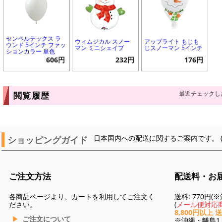
センペルテックス ラ
ウィムジカル スノー
アップライト もじも
ウンド 5インチ ファッ
マン ミニシェイプ
じスノーマン 5インチ
ションカラー 単色
606円
232円
176円
最近チェックし
閲覧履歴
ショッピングガイド
日本国内への配送に関するご案内です。 
ご注文方法
配送料・お
各商品ページより、カートを利用してご注文く
送料: 770円
ださい。
(
メール便対応商
8,800円以上 
ご注文について
※沖縄・離島1,3