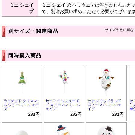
ミニ シェイ
ミニ シェイプ:
ヘリウムでは浮きません。カッ
プ
で、別途お買い求めいただく必要がございま
サイズや色の異な
別サイズ・関連商品
同時購入商品
ライテッド クリスマ
サテン インフューズ
サテン ウッドランド
セ
ス ツリー ミニ シェイ
ド スノーマン ミニ シ
スノーマン ミニシェ
S
プ
ェイプ
イプ
単
232円
232円
232円