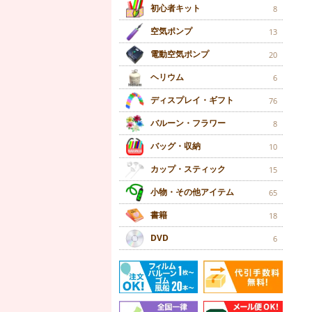
初心者キット
8
空気ポンプ
13
電動空気ポンプ
20
ヘリウム
6
ディスプレイ・ギフト
76
バルーン・フラワー
8
バッグ・収納
10
カップ・スティック
15
小物・その他アイテム
65
書籍
18
DVD
6