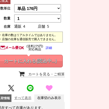
ご注文
数単位
数量
通販
4
店舗
5
在庫
在庫の数はリアルタイムではありません。
店舗の在庫を通信販売で購入できません。
(送料275円)
詳細
対応商品
カートに入れる
(読込中...)
カートを見る
・ご精算
入荷情報
すべて表示
在庫切のみ表示
現在すべて在庫があります。