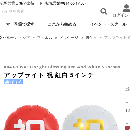
販:翌営業日(8/7)出荷
店舗
:営業中(14:00-17:50)
ログイン
テーマ・季節で探す
これから始める
イベント・スクール
バルーン
トップ
フィルム
メッセージ
誕生日
アップライト 祝
バルーン
トップ
フィルム
シーズン(フィルム)
ひなまつり・こど
バルーン
トップ
フィルム
シーズン(フィルム)
新年
アップライ
バルーン
トップ
フィルム
デコレーション
アップライト
アッ
バルーン
トップ
フィルム
メッセージ
おめでとう・記念日
ア
バルーン
トップ
フィルム
テーマ
和風バルーン
アップライト 
#040-10543 Upright Blessing Red And White 5 Inches
アップライト 祝 紅白 5インチ
おすすめ
単
1