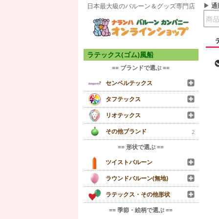
通
日本最大級のバルーン＆グッズ専門店
ラテックス(ゴム)風船
== ブランドで選ぶ ==
センペルテックス
タフテックス
リオテックス
その他ブランド
2
== 形状で選ぶ ==
ツイストバルーン
ラウンドバルーン(無地)
ラテックス・その他形状
== 季節・絵柄で選ぶ ==