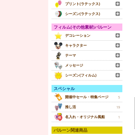
プリント(ラテックス)
シーズン(ラテックス)
フィルム(その他素材)バルーン
デコレーション
キャラクター
テーマ
メッセージ
シーズン(フィルム)
スペシャル
開催中セール・特集ページ
5
推し活
19
名入れ・オリジナル風船
1
バルーン関連商品