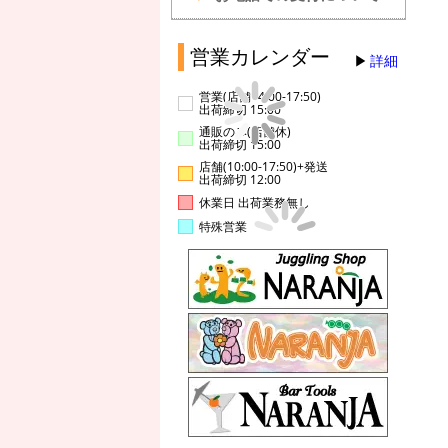
営業カレンダー
詳細
営業(店舗14:00-17:50)
出荷締切 15:00
通販のみ(店舗休)
出荷締切 15:00
店舗(10:00-17:50)+発送
出荷締切 12:00
休業日 出荷業務無し
特殊営業