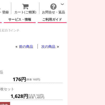
・登録
カート(ご精算)
お問合せ・返品
サービス・情報
ご利用ガイド
 紅白 5インチ
もの日
アップライト 祝 紅白 5インチ
ト 祝 紅白 5インチ
プライト 祝 紅白 5インチ
ップライト 祝 紅白 5インチ
祝 紅白 5インチ
前の商品
次の商品
品
176円
(本体 160円)
0枚セット
1,628円
(1点当 162円)
(本体 1,480円)