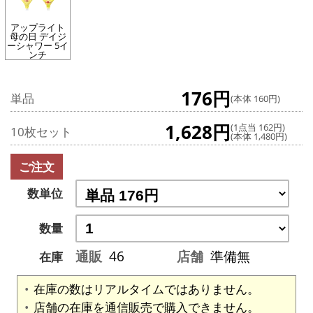
アップライト
母の日 デイジ
ーシャワー 5イ
ンチ
176円
単品
(本体 160円)
1,628円
(1点当 162円)
10枚セット
(本体 1,480円)
ご注文
数単位
数量
通販
46
店舗
準備無
在庫
在庫の数はリアルタイムではありません。
店舗の在庫を通信販売で購入できません。