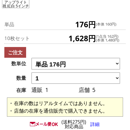
アップライト
祝 紅白 5インチ
176円
単品
(本体 160円)
1,628円
(1点当 162円)
10枚セット
(本体 1,480円)
ご注文
数単位
数量
通販
1
店舗
5
在庫
在庫の数はリアルタイムではありません。
店舗の在庫を通信販売で購入できません。
(送料275円)
詳細
対応商品