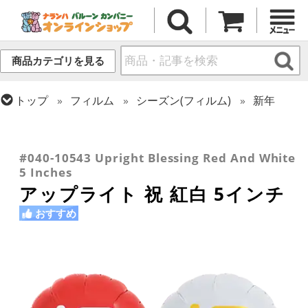
商品カテゴリを見る
トップ
フィルム
シーズン(フィルム)
新年
トップ
フィルム
メッセージ
誕生日
トップ
フィルム
シーズン(フィルム)
トップ
フィルム
デコレーション
アップライト
トップ
フィルム
メッセージ
ひなまつり・こどもの日
トップ
フィルム
テーマ
和風バルーン
おめでとう・記念日
#040-10543 Upright Blessing Red And White
5 Inches
アップライト 祝 紅白 5インチ
おすすめ