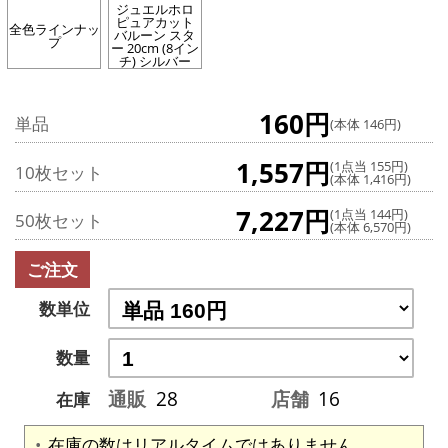
ジュエルホロ
ピュアカット
全色ラインナッ
バルーン スタ
プ
ー 20cm (8イン
チ) シルバー
160円
単品
(本体 146円)
1,557円
(1点当 155円)
10枚セット
(本体 1,416円)
7,227円
(1点当 144円)
50枚セット
(本体 6,570円)
ご注文
数単位
数量
通販
28
店舗
16
在庫
在庫の数はリアルタイムではありません。