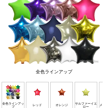
全色ラインアップ
全色ラインアッ
サルファーイエ
レッド
オレンジ
メロ
プ
ロー