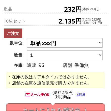
232円
単品
(本体 211円)
2,135円
(1点当 213円)
10枚セット
(本体 1,941円)
ご注文
数単位
数量
通販
96
店舗
準備無
在庫
在庫の数はリアルタイムではありません。
店舗の在庫を通信販売で購入できません。
(送料275円)
詳細
対応商品
カートに入れる
(読込中...)