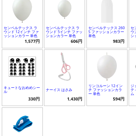
センペルテックス ラ
センペルテックス ラ
センペルテックス 260
セ
ウンド 12インチ ファ
ウンド 5インチ ファッ
S ファッションカラー
ウ
ッションカラー 単色
ションカラー 単色
単色
シ
1,577円
606円
983円
リンコルーン 12イン
ジ
キュートなおめめシー
ナーイス はさみ
チ ファッションカラ
テ
ル
ー 単色
ム
330円
1,430円
594円