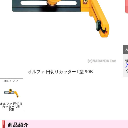
オルファ 円切りカッター L型 90B
#K-31202
オルファ 円切り
カッター L型
90B
商品紹介