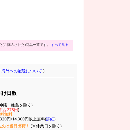
た(ご購入された)商品一覧です。
すべて見る
(
海外への配送について
)
届け日数
(※沖縄・離島を除く)
品 275円
)
送料無料
20円/14,300円以上無料(
詳細
)
注文は当日出荷！
(※休業日を除く)