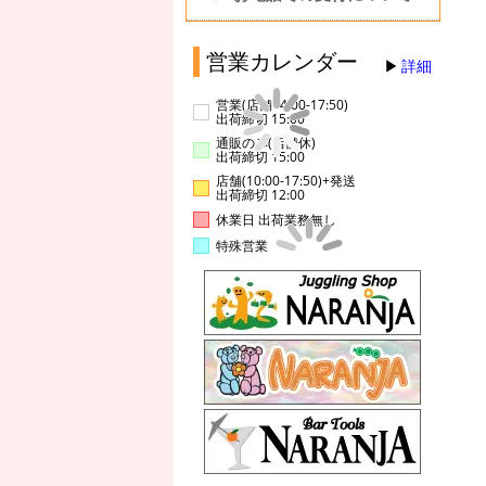
営業カレンダー
詳細
営業(店舗14:00-17:50)
出荷締切 15:00
通販のみ(店舗休)
出荷締切 15:00
店舗(10:00-17:50)+発送
出荷締切 12:00
休業日 出荷業務無し
特殊営業