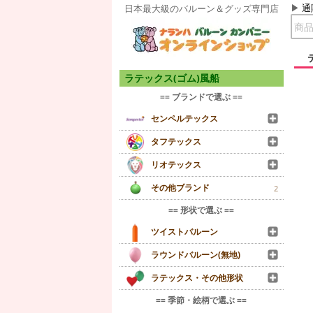
通
日本最大級のバルーン＆グッズ専門店
ラテックス(ゴム)風船
== ブランドで選ぶ ==
センペルテックス
タフテックス
リオテックス
その他ブランド
2
== 形状で選ぶ ==
ツイストバルーン
ラウンドバルーン(無地)
ラテックス・その他形状
== 季節・絵柄で選ぶ ==