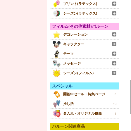
プリント(ラテックス)
シーズン(ラテックス)
フィルム(その他素材)バルーン
デコレーション
キャラクター
テーマ
メッセージ
シーズン(フィルム)
スペシャル
開催中セール・特集ページ
4
推し活
19
名入れ・オリジナル風船
1
バルーン関連商品