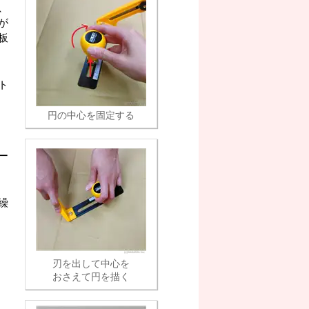
、
が
板
ト
円の中心を固定する
ー
繰
刃を出して中心を
おさえて円を描く