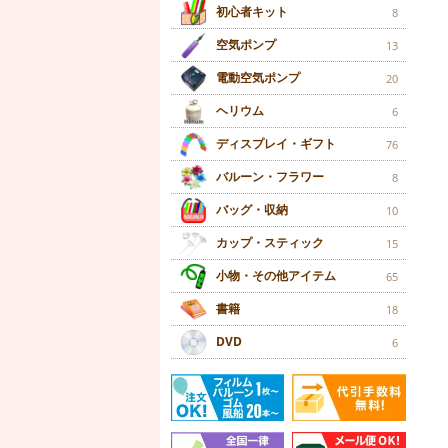
初心者キット
8
空気ポンプ
13
電動空気ポンプ
20
ヘリウム
6
ディスプレイ・ギフト
76
バルーン・フラワー
8
バッグ・収納
10
カップ・スティック
15
小物・その他アイテム
65
書籍
18
DVD
6