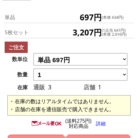
697円
単品
(本体 634円)
3,207円
(1点当 641円)
5枚セット
(本体 2,916円)
ご注文
数単位
数量
通販
3
店舗
1
在庫
在庫の数はリアルタイムではありません。
店舗の在庫を通信販売で購入できません。
(送料275円)
詳細
対応商品