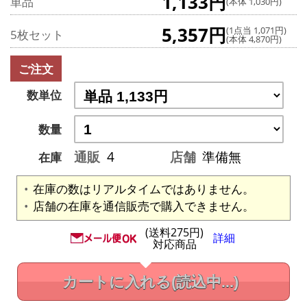
1,133円
単品
(本体 1,030円)
5,357円
(1点当 1,071円)
5枚セット
(本体 4,870円)
ご注文
数単位
数量
通販
4
店舗
準備無
在庫
在庫の数はリアルタイムではありません。
店舗の在庫を通信販売で購入できません。
(送料275円)
詳細
対応商品
カートに入れる
(読込中...)