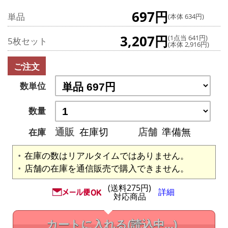
697円
単品
(本体 634円)
3,207円
(1点当 641円)
5枚セット
(本体 2,916円)
ご注文
数単位
数量
通販
在庫切
店舗
準備無
在庫
在庫の数はリアルタイムではありません。
店舗の在庫を通信販売で購入できません。
(送料275円)
詳細
対応商品
カートに入れる
(読込中...)