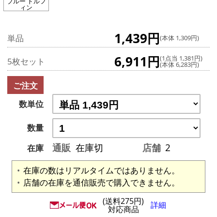
ブルー ドルフ
ィン
1,439円
単品
(本体 1,309円)
6,911円
(1点当 1,381円)
5枚セット
(本体 6,283円)
ご注文
数単位
数量
通販
在庫切
店舗
2
在庫
在庫の数はリアルタイムではありません。
店舗の在庫を通信販売で購入できません。
(送料275円)
詳細
対応商品