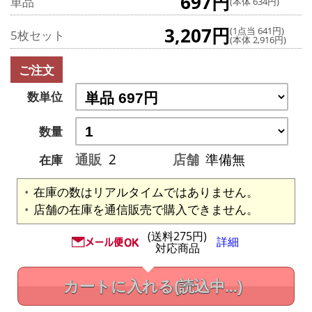
697円
単品
(本体 634円)
3,207円
(1点当 641円)
5枚セット
(本体 2,916円)
ご注文
数単位
数量
通販
2
店舗
準備無
在庫
在庫の数はリアルタイムではありません。
店舗の在庫を通信販売で購入できません。
(送料275円)
詳細
対応商品
カートに入れる
(読込中...)