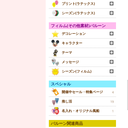
プリント(ラテックス)
シーズン(ラテックス)
フィルム(その他素材)バルーン
デコレーション
キャラクター
テーマ
メッセージ
シーズン(フィルム)
スペシャル
開催中セール・特集ページ
4
推し活
19
名入れ・オリジナル風船
1
バルーン関連商品