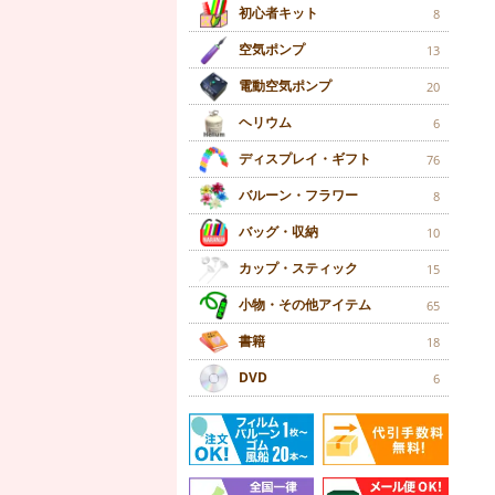
初心者キット
8
空気ポンプ
13
電動空気ポンプ
20
ヘリウム
6
ディスプレイ・ギフト
76
バルーン・フラワー
8
バッグ・収納
10
カップ・スティック
15
小物・その他アイテム
65
書籍
18
DVD
6