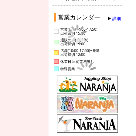
営業カレンダー
詳細
営業(店舗14:00-17:50)
出荷締切 15:00
通販のみ(店舗休)
出荷締切 15:00
店舗(10:00-17:50)+発送
出荷締切 12:00
休業日 出荷業務無し
特殊営業