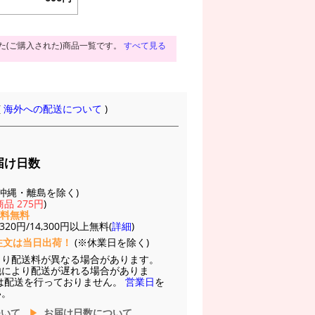
た(ご購入された)商品一覧です。
すべて見る
(
海外への配送について
)
届け日数
(※沖縄・離島を除く)
品 275円
)
送料無料
20円/14,300円以上無料(
詳細
)
注文は当日出荷！
(※休業日を除く)
より配送料が異なる場合があります。
他により配送が遅れる場合がありま
は配送を行っておりません。
営業日
を
い。
ついて
お届け日数について