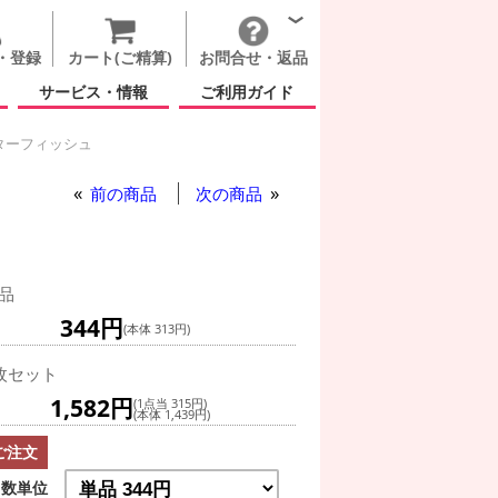
・登録
カート(ご精算)
お問合せ・返品
サービス・情報
ご利用ガイド
ターフィッシュ
ュ
前の商品
次の商品
品
344円
(本体 313円)
枚セット
1,582円
(1点当 315円)
(本体 1,439円)
ご注文
数単位