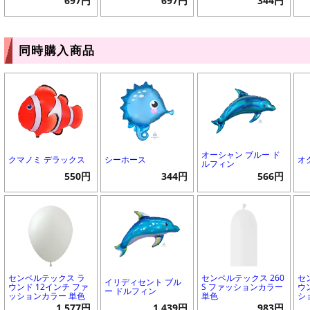
697円
697円
344円
同時購入商品
オーシャン ブルー ド
クマノミ デラックス
シーホース
オ
ルフィン
550円
344円
566円
センペルテックス ラ
センペルテックス 260
セ
イリディセント ブル
ウンド 12インチ ファ
S ファッションカラー
ウ
ー ドルフィン
ッションカラー 単色
単色
シ
1,577円
1,439円
983円