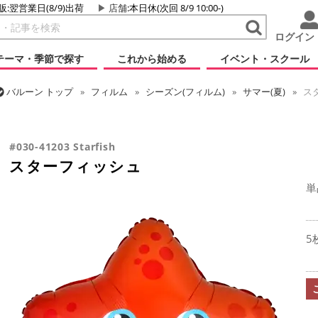
販:翌営業日(8/9)出荷
店舗
:本日休(次回 8/9 10:00-)
ログイン
テーマ・季節で探す
これから始める
イベント・スクール
バルーン
トップ
フィルム
シーズン(フィルム)
サマー(夏)
ス
バルーン
トップ
フィルム
テーマ
動物・虫
スターフィッシ
#030-41203 Starfish
スターフィッシュ
単
5