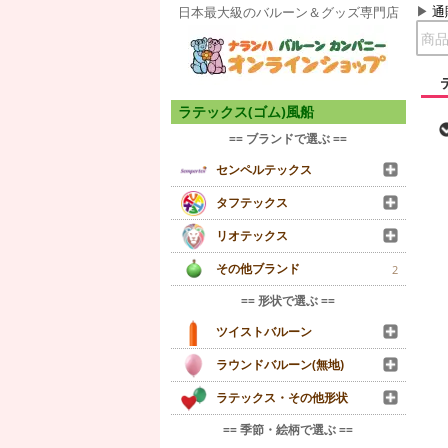
通
日本最大級のバルーン＆グッズ専門店
ラテックス(ゴム)風船
== ブランドで選ぶ ==
センペルテックス
タフテックス
リオテックス
その他ブランド
2
== 形状で選ぶ ==
ツイストバルーン
ラウンドバルーン(無地)
ラテックス・その他形状
== 季節・絵柄で選ぶ ==