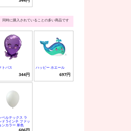
344円
同時に購入されていることの多い商品です
クトパス
ハッピー ホエール
344円
697円
ンペルテックス ラ
ンド 5インチ ファッ
ョンカラー 単色
606円