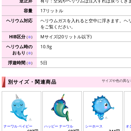
逆止弁
有り：空気やヘリウムは注入すれば戻ってき
容量
17リットル
ヘリウム対応
ヘリウムガスを入れると空中に浮きます。ヘ
をご覧ください。
HIB区分
Mサイズ(20リットル以下)
(
※
)
ヘリウム時の
10.9g
おもり
(
※
)
浮遊時間
5日
(
※
)
サイズや色の異な
別サイズ・関連商品
ナーワル ベイビー
ハッピー ナーワル
シーホース
オ