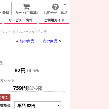
・登録
カート(ご精算)
お問合せ・返品
サービス・情報
ご利用ガイド
バレンタイン スパークル 4インチ
前の商品
次の商品
品
82円
(本体 75円)
0枚セット
759円
(1点当 75円)
(本体 690円)
ご注文
数単位