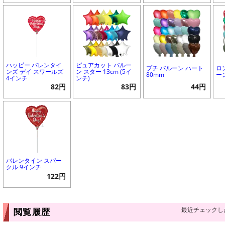
ハッピー バレンタイ
ピュアカット バルー
プチ バルーン ハート
ロ
ンズ デイ スワールズ
ン スター 13cm (5イ
80mm
ー
4インチ
ンチ)
82円
83円
44円
バレンタイン スパー
クル 9インチ
122円
最近チェックし
閲覧履歴