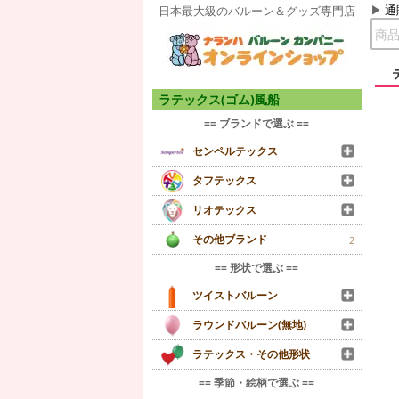
通
日本最大級のバルーン＆グッズ専門店
ラテックス(ゴム)風船
== ブランドで選ぶ ==
センペルテックス
タフテックス
リオテックス
その他ブランド
2
== 形状で選ぶ ==
ツイストバルーン
ラウンドバルーン(無地)
ラテックス・その他形状
== 季節・絵柄で選ぶ ==