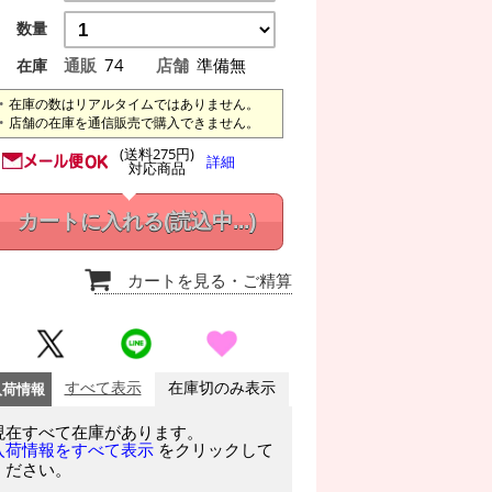
数量
通販
74
店舗
準備無
在庫
在庫の数はリアルタイムではありません。
店舗の在庫を通信販売で購入できません。
(送料275円)
詳細
対応商品
カートに入れる
(読込中...)
カートを見る
・ご精算
入荷情報
すべて表示
在庫切のみ表示
現在すべて在庫があります。
をクリックして
入荷情報をすべて表示
ください。