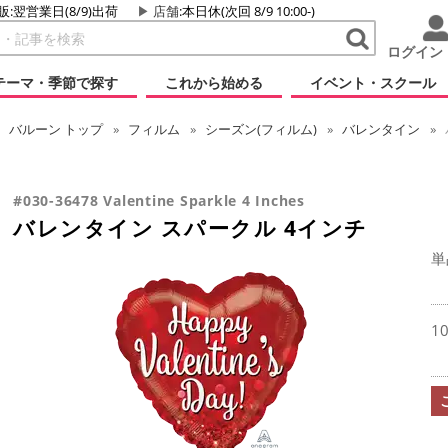
販:翌営業日(8/9)出荷
店舗
:本日休(次回 8/9 10:00-)
ログイン
テーマ・季節で探す
これから始める
イベント・スクール
バルーン
トップ
フィルム
シーズン(フィルム)
バレンタイン
#030-36478 Valentine Sparkle 4 Inches
バレンタイン スパークル 4インチ
単
1