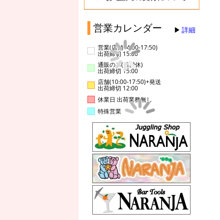
営業カレンダー
詳細
営業(店舗14:00-17:50)
出荷締切 15:00
通販のみ(店舗休)
出荷締切 15:00
店舗(10:00-17:50)+発送
出荷締切 12:00
休業日 出荷業務無し
特殊営業