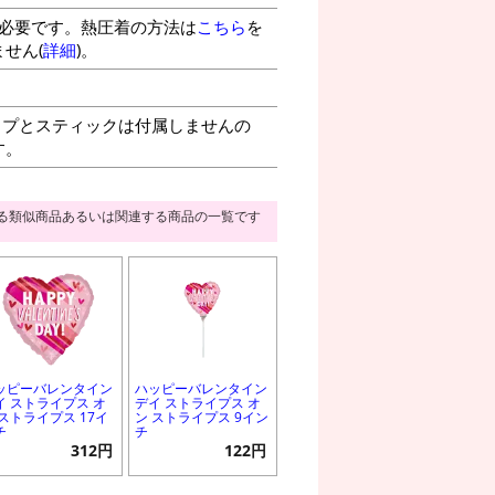
が必要です。熱圧着の方法は
こちら
を
せん(
詳細
)。
プとスティックは付属しませんの
す。
る類似商品あるいは関連する商品の一覧です
ッピーバレンタイン
ハッピーバレンタイン
イ ストライプス オ
デイ ストライプス オ
 ストライプス 17イ
ン ストライプス 9イン
チ
チ
312円
122円