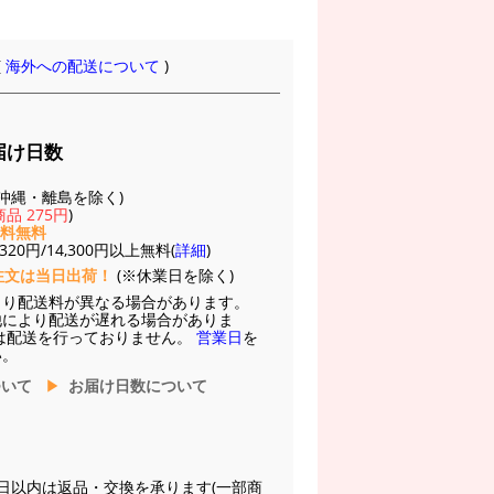
(
海外への配送について
)
届け日数
(※沖縄・離島を除く)
品 275円
)
送料無料
20円/14,300円以上無料(
詳細
)
注文は当日出荷！
(※休業日を除く)
より配送料が異なる場合があります。
他により配送が遅れる場合がありま
は配送を行っておりません。
営業日
を
い。
ついて
お届け日数について
日以内は返品・交換を承ります(一部商