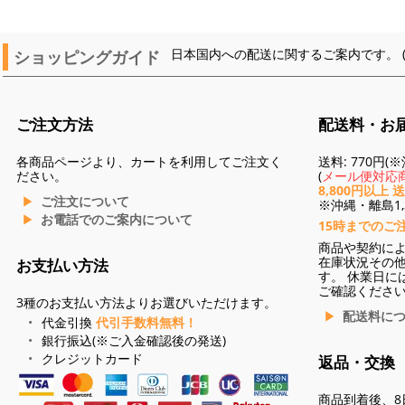
ショッピングガイド
日本国内への配送に関するご案内です。 
ご注文方法
配送料・お
各商品ページより、カートを利用してご注文く
送料: 770円
ださい。
(
メール便対応商
8,800円以上 
ご注文について
※沖縄・離島1,3
お電話でのご案内について
15時までのご
商品や契約に
在庫状況その
お支払い方法
す。 休業日に
ご確認くださ
3種のお支払い方法よりお選びいただけます。
配送料に
代金引換
代引手数料無料！
銀行振込(※ご入金確認後の発送)
クレジットカード
返品・交換
商品到着後、8