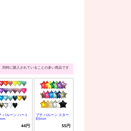
同時に購入されていることの多い商品です
チ バルーン ハート
プチ バルーン スター
2mm
83mm
44円
55円