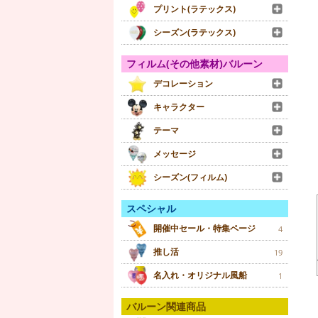
プリント(ラテックス)
シーズン(ラテックス)
フィルム(その他素材)バルーン
デコレーション
キャラクター
テーマ
メッセージ
シーズン(フィルム)
スペシャル
開催中セール・特集ページ
4
推し活
19
名入れ・オリジナル風船
1
バルーン関連商品