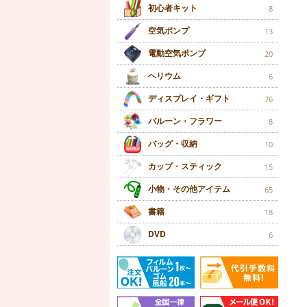
初心者キット
8
空気ポンプ
13
電動空気ポンプ
20
ヘリウム
6
ディスプレイ・ギフト
76
バルーン・フラワー
8
バッグ・収納
10
カップ・スティック
15
小物・その他アイテム
65
書籍
18
DVD
6