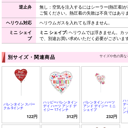
逆止弁
無し：空気を注入するにはシーラー(熱圧着)
ご覧ください。熱圧着の失敗は不良ではありま
ヘリウム対応
ヘリウムガスを入れても浮きません。
ミニ シェイ
ミニ シェイプ:
ヘリウムでは浮きません。カッ
プ
で、別途お買い求めいただく必要がございま
サイズや色の異な
別サイズ・関連商品
ハ
ハッピーバレンタイン
バレンタイン ハーツ
バレンタイン スパー
デ
デイ ハーツ アンド デ
アンド デイジー ミニ
クル 9インチ
ン
イジー 17インチ
シェイプ
ン
122円
312円
232円