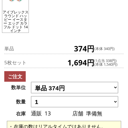
アイブレックス
ラウンド ハッ
ピー イースタ
ー エッグ カラ
フル ドット 14
インチ
374円
単品
(本体 340円)
1,694円
(1点当 338円)
5枚セット
(本体 1,540円)
ご注文
数単位
数量
通販
13
店舗
準備無
在庫
在庫の数はリアルタイムではありません。