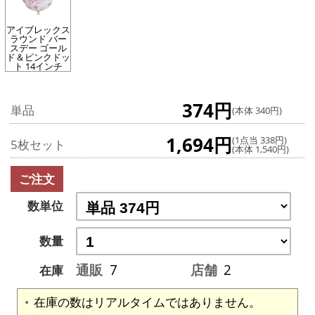
アイブレックス
ラウンド バー
スデー ゴール
ド＆ピンクドッ
ト 14インチ
374円
単品
(本体 340円)
1,694円
(1点当 338円)
5枚セット
(本体 1,540円)
ご注文
数単位
数量
通販
7
店舗
2
在庫
在庫の数はリアルタイムではありません。