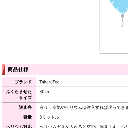
商品仕様
ブランド
TakaraTec
ふくらませた
30cm
サイズ
逆止弁
有り：空気やヘリウムは注入すれば戻ってき
容量
8リットル
ヘリウム対応
ヘリウムガスを入れると空中に浮きます。ヘ