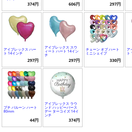
374円
606円
297円
アイブレックス スウ
アイブレックス ハー
チェーン オブ ハート
ア
ィート ハート 14イン
ト 14インチ
ミニシェイプ
ト
チ
297円
297円
330円
アイブレックス ラウ
プチ バルーン ハート
ンド ハッピーバース
80mm
デー ターコイズ 14イ
ンチ
44円
374円