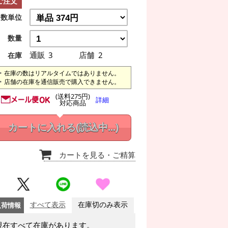
ご注文
数単位
数量
通販
3
店舗
2
在庫
在庫の数はリアルタイムではありません。
店舗の在庫を通信販売で購入できません。
(送料275円)
詳細
対応商品
カートに入れる
(読込中...)
カートを見る
・ご精算
入荷情報
すべて表示
在庫切のみ表示
現在すべて在庫があります。