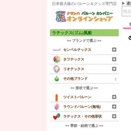
通
日本最大級のバルーン＆グッズ専門店
ラテックス(ゴム)風船
== ブランドで選ぶ ==
センペルテックス
タフテックス
リオテックス
その他ブランド
2
== 形状で選ぶ ==
ツイストバルーン
ラウンドバルーン(無地)
ラテックス・その他形状
== 季節・絵柄で選ぶ ==