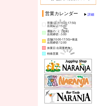
営業カレンダー
詳細
営業(店舗14:00-17:50)
出荷締切 15:00
通販のみ(店舗休)
出荷締切 15:00
店舗(10:00-17:50)+発送
出荷締切 12:00
休業日 出荷業務無し
特殊営業