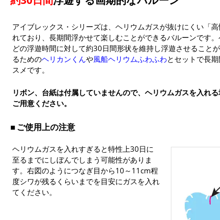
約30日間
浮遊する画期的なバルーン
アイブレックス・シリーズは、ヘリウムガスが抜けにくい「高
れており、長期間浮かせて楽しむことができるバルーンです。
どの浮遊時間に対して約30日間形状を維持し浮遊させること
るための
ヘリカンくん
や
風船ヘリウムふわふわ
とセットで長期
スメです。
リボン、台紙は付属していませんので、ヘリウムガスを入れる
ご用意ください。
ご使用上の注意
ヘリウムガスを入れすぎると特性上30日に
至るまでにしぼんでしまう可能性がありま
す。右図のようにつなぎ目から10～11cm程
度シワが残るくらいまでを目安にガスを入れ
てください。