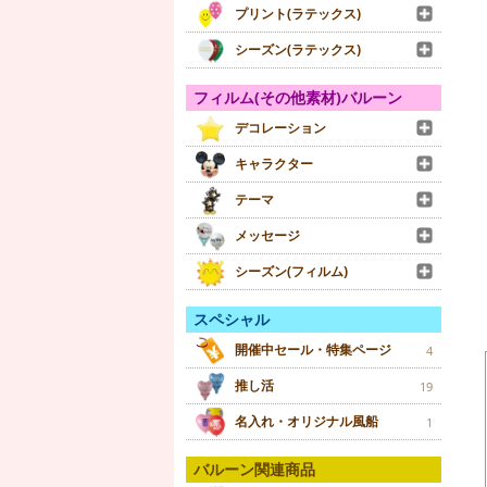
プリント(ラテックス)
シーズン(ラテックス)
フィルム(その他素材)バルーン
デコレーション
キャラクター
テーマ
メッセージ
シーズン(フィルム)
スペシャル
開催中セール・特集ページ
4
推し活
19
名入れ・オリジナル風船
1
バルーン関連商品