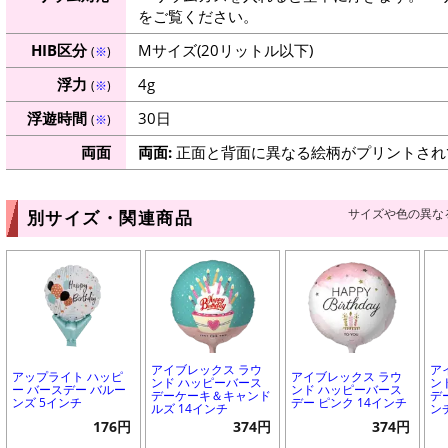
をご覧ください。
HIB区分
Mサイズ(20リットル以下)
(
※
)
浮力
4g
(
※
)
浮遊時間
30日
(
※
)
両面
両面:
正面と背面に異なる絵柄がプリントされ
サイズや色の異な
別サイズ・関連商品
アイブレックス ラウ
ア
アップライト ハッピ
アイブレックス ラウ
ンド ハッピーバース
ン
ー バースデー バルー
ンド ハッピーバース
デーケーキ＆キャンド
デ
ンズ 5インチ
デー ピンク 14インチ
ルズ 14インチ
ン
176円
374円
374円