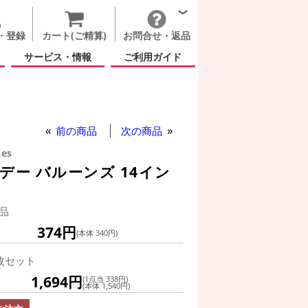
・登録
カート(ご精算)
お問合せ・返品
サービス・情報
ご利用ガイド
前の商品
次の商品
hes
ー バルーンズ 14イン
品
374円
(本体 340円)
枚セット
1,694円
(1点当 338円)
(本体 1,540円)