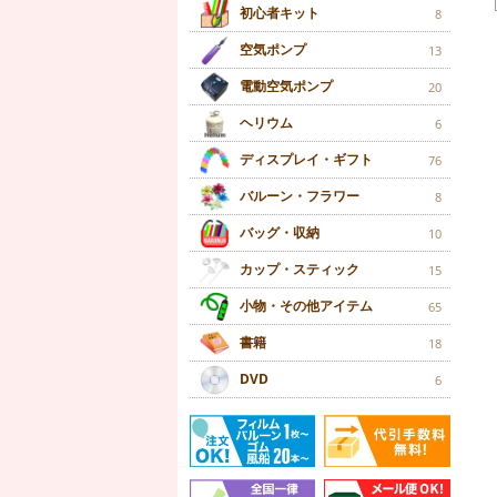
初心者キット
8
空気ポンプ
13
電動空気ポンプ
20
ヘリウム
6
ディスプレイ・ギフト
76
バルーン・フラワー
8
バッグ・収納
10
カップ・スティック
15
小物・その他アイテム
65
書籍
18
DVD
6