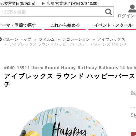
販:翌営業日(8/9)出荷
店舗
:営業終了(次回 8/9 10:00-)
ログイン
テーマ・季節で探す
これから始める
イベント・スクール
バルーン
トップ
フィルム
デコレーション
アイブレックス
アイブレックス ラウンド ハッピーバースデー バルーンズ 14インチ
バルーン
トップ
フィルム
メッセージ
誕生日
アイブレックス ラウンド ハッピーバースデー バルーンズ 14インチ
#040-13511 Ibrex Round Happy Birthday Balloons 14 Inc
アイブレックス ラウンド ハッピーバースデ
チ
単
5