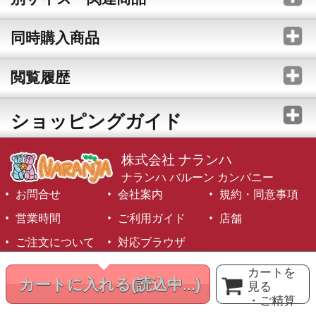
同時購入商品
閲覧履歴
ショッピングガイド
株式会社 ナランハ
ナランハ バルーン カンパニー
お問合せ
会社案内
規約・同意事項
営業時間
ご利用ガイド
店舗
ご注文について
対応ブラウザ
©1999-2026 NARANJA Inc. All Rights Reserved.
カートを
カートに入れる
(読込中...)
見る
・ご精算