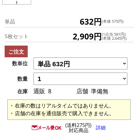
ト
632円
単品
(本体 575円)
2,909円
(1点当 581円)
5枚セット
(本体 2,645円)
ご注文
数単位
数量
通販
8
店舗
準備無
在庫
在庫の数はリアルタイムではありません。
店舗の在庫を通信販売で購入できません。
(送料275円)
詳細
対応商品