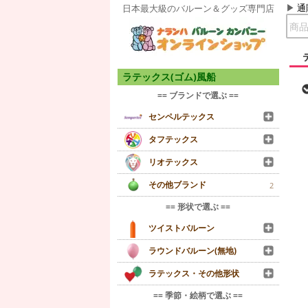
通
日本最大級のバルーン＆グッズ専門店
ラテックス(ゴム)風船
== ブランドで選ぶ ==
センペルテックス
タフテックス
リオテックス
その他ブランド
2
== 形状で選ぶ ==
ツイストバルーン
ラウンドバルーン(無地)
ラテックス・その他形状
== 季節・絵柄で選ぶ ==