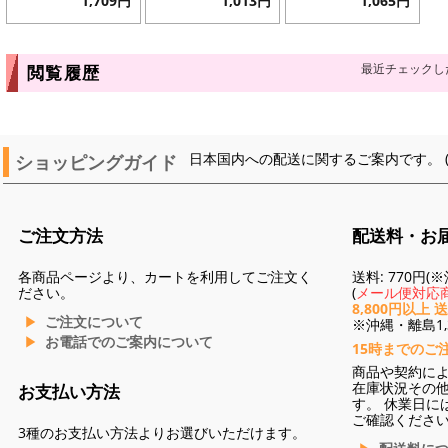
1,709円
1,013円
1,065円
最近チェックし
閲覧履歴
ショッピングガイド
日本国内への配送に関するご案内です。 
ご注文方法
配送料・お
各商品ページより、カートを利用してご注文く
送料: 770円
ださい。
(
メール便対応商
8,800円以上 
ご注文について
※沖縄・離島1,3
お電話でのご案内について
15時までのご
商品や契約に
在庫状況その
お支払い方法
す。 休業日に
ご確認くださ
3種のお支払い方法よりお選びいただけます。