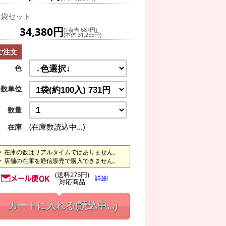
0袋セット
34,380円
(1点当 687円)
(本体 31,255円)
ご注文
色
数単位
数量
(在庫数読込中...)
在庫
在庫の数はリアルタイムではありません。
店舗の在庫を通信販売で購入できません。
(送料275円)
詳細
対応商品
カートに入れる
(読込中...)