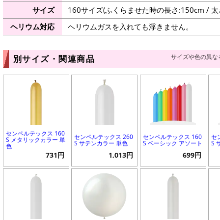
サイズ
160サイズ(ふくらませた時の長さ:150cm / 太さ:
ヘリウム対応
ヘリウムガスを入れても浮きません。
サイズや色の異な
別サイズ・関連商品
センペルテックス 160
センペルテックス 260
センペルテックス 160
セ
S メタリックカラー 単
S サテンカラー 単色
S ベーシック アソート
S
色
731円
1,013円
699円