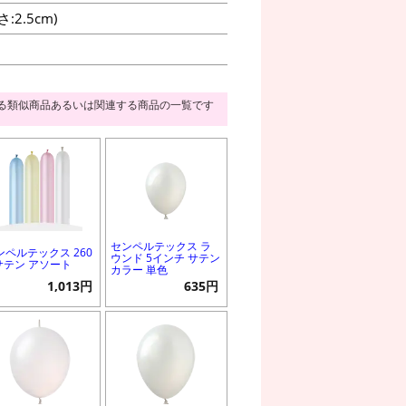
2.5cm)
る類似商品あるいは関連する商品の一覧です
センペルテックス ラ
ンペルテックス 260
ウンド 5インチ サテン
 サテン アソート
カラー 単色
1,013円
635円