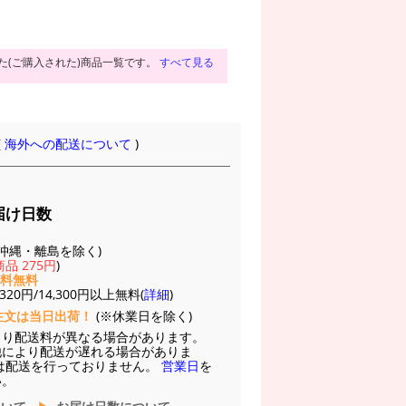
た(ご購入された)商品一覧です。
すべて見る
(
海外への配送について
)
届け日数
(※沖縄・離島を除く)
品 275円
)
送料無料
20円/14,300円以上無料(
詳細
)
注文は当日出荷！
(※休業日を除く)
より配送料が異なる場合があります。
他により配送が遅れる場合がありま
は配送を行っておりません。
営業日
を
い。