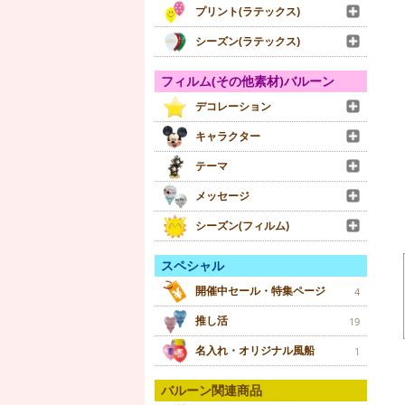
プリント(ラテックス)
シーズン(ラテックス)
フィルム(その他素材)バルーン
デコレーション
キャラクター
テーマ
メッセージ
シーズン(フィルム)
スペシャル
開催中セール・特集ページ
4
推し活
19
名入れ・オリジナル風船
1
バルーン関連商品