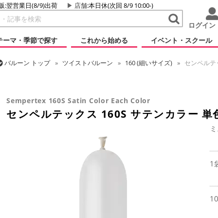
販:翌営業日(8/9)出荷
店舗
:本日休(次回 8/9 10:00-)
ログイン
テーマ・季節で探す
これから始める
イベント・スクール
バルーン
トップ
ツイストバルーン
160 (細いサイズ)
センペルテッ
バルーン
トップ
センペルテックス
ツイストバルーン
センペルテッ
Sempertex 160S Satin Color Each Color
センペルテックス 160S サテンカラー 単
ミ
1
1