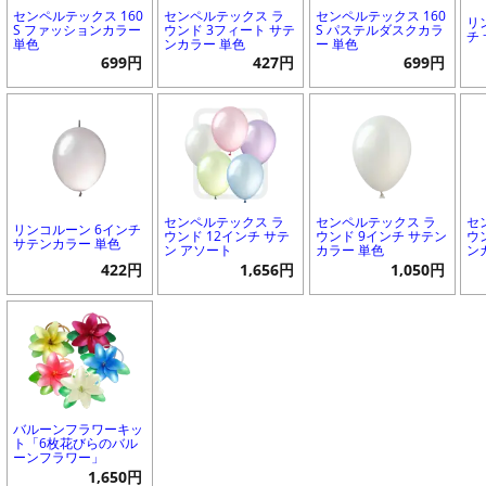
センペルテックス 160
センペルテックス ラ
センペルテックス 160
リ
S ファッションカラー
ウンド 3フィート サテ
S パステルダスクカラ
チ
単色
ンカラー 単色
ー 単色
699円
427円
699円
センペルテックス ラ
センペルテックス ラ
セ
リンコルーン 6インチ
ウンド 12インチ サテ
ウンド 9インチ サテン
ウ
サテンカラー 単色
ン アソート
カラー 単色
ン
422円
1,656円
1,050円
バルーンフラワーキッ
ト「6枚花びらのバル
ーンフラワー」
1,650円