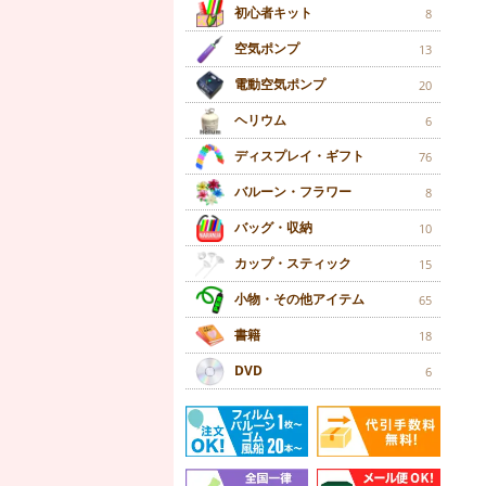
初心者キット
8
空気ポンプ
13
電動空気ポンプ
20
ヘリウム
6
ディスプレイ・ギフト
76
バルーン・フラワー
8
バッグ・収納
10
カップ・スティック
15
小物・その他アイテム
65
書籍
18
DVD
6