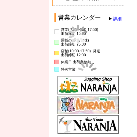
営業カレンダー
詳細
営業(店舗14:00-17:50)
出荷締切 15:00
通販のみ(店舗休)
出荷締切 15:00
店舗(10:00-17:50)+発送
出荷締切 12:00
休業日 出荷業務無し
特殊営業