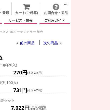
・登録
カート(ご精算)
お問合せ・返品
サービス・情報
ご利用ガイド
クス 160S サテンカラー 単色
クス 160S サテンカラー 単色
前の商品
次の商品
色
ニ(約20入)
270円
(本体 246円)
袋(約100入)
731円
(本体 665円)
0袋セット
7,022円
(1点当 701円)
(本体 6,384円)