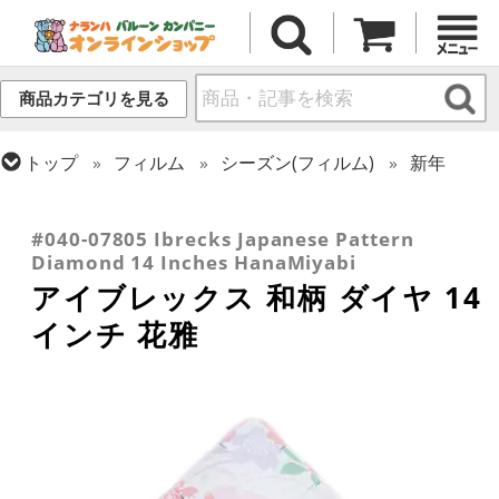
商品カテゴリを見る
トップ
フィルム
シーズン(フィルム)
新年
トップ
フィルム
テーマ
植物・お花
トップ
フィルム
デコレーション
トップ
フィルム
テーマ
和風バルーン
アイブレックス
#040-07805 Ibrecks Japanese Pattern
Diamond 14 Inches HanaMiyabi
アイブレックス 和柄 ダイヤ 14
インチ 花雅