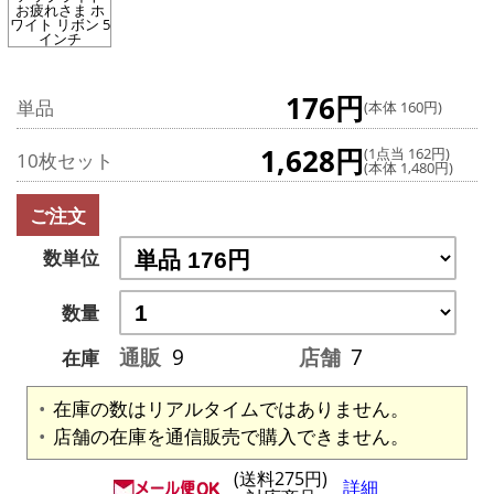
お疲れさま ホ
ワイト リボン 5
インチ
176円
単品
(本体 160円)
1,628円
(1点当 162円)
10枚セット
(本体 1,480円)
ご注文
数単位
数量
通販
9
店舗
7
在庫
在庫の数はリアルタイムではありません。
店舗の在庫を通信販売で購入できません。
(送料275円)
詳細