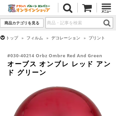
商品カテゴリを見る
トップ
フィルム
デコレーション
プリント
トップ
フィルム
テーマ
パーティー
トップ
フィルム
シーズン(フィルム)
トップ
フィルム
オーブス
クリスマス・ウィンター(冬)
#030-40214 Orbz Ombre Red And Green
オーブス オンブレ レッド アン
ド グリーン