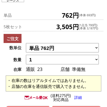
レークス
762円
単品
(本体 693円)
3,505円
(1点当 700円)
5枚セット
(本体 3,187円)
ご注文
数単位
数量
通販
23
店舗
準備無
在庫
在庫の数はリアルタイムではありません。
店舗の在庫を通信販売で購入できません。
(送料275円)
詳細
対応商品