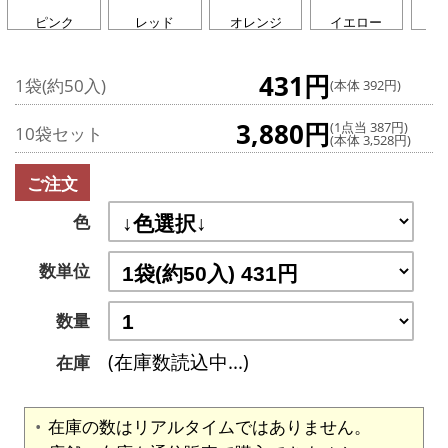
ピンク
レッド
オレンジ
イエロー
グ
431円
1袋(約50入)
(本体 392円)
3,880円
(1点当 387円)
10袋セット
(本体 3,528円)
ご注文
色
数単位
数量
(在庫数読込中...)
在庫
在庫の数はリアルタイムではありません。