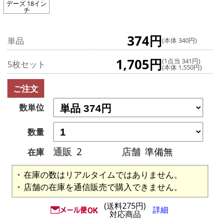
デーズ 18イン
チ
374円
単品
(本体 340円)
1,705円
(1点当 341円)
5枚セット
(本体 1,550円)
ご注文
数単位
数量
通販
2
店舗
準備無
在庫
在庫の数はリアルタイムではありません。
店舗の在庫を通信販売で購入できません。
(送料275円)
詳細
対応商品