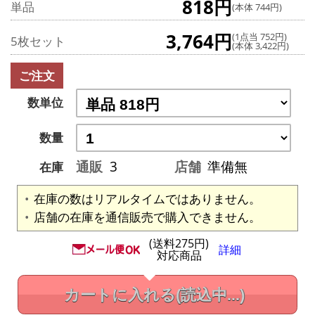
818円
単品
(本体 744円)
3,764円
(1点当 752円)
5枚セット
(本体 3,422円)
ご注文
数単位
数量
通販
3
店舗
準備無
在庫
在庫の数はリアルタイムではありません。
店舗の在庫を通信販売で購入できません。
(送料275円)
詳細
対応商品
カートに入れる
(読込中...)