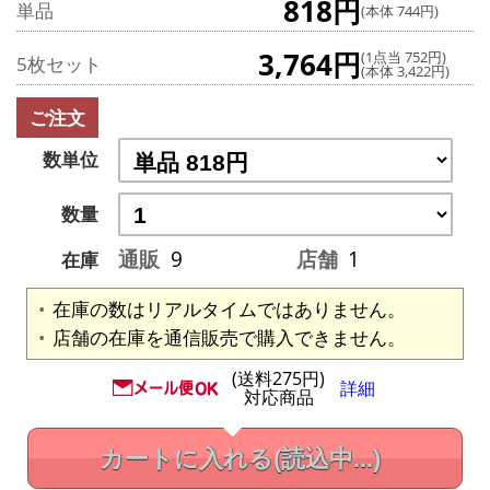
818円
単品
(本体 744円)
3,764円
(1点当 752円)
5枚セット
(本体 3,422円)
ご注文
数単位
数量
通販
9
店舗
1
在庫
在庫の数はリアルタイムではありません。
店舗の在庫を通信販売で購入できません。
(送料275円)
詳細
対応商品
カートに入れる
(読込中...)