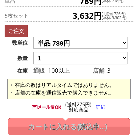
789円
単品
(本体 718円)
3,632円
(1点当 726円)
5枚セット
(本体 3,302円)
ご注文
数単位
数量
通販
100以上
店舗
3
在庫
在庫の数はリアルタイムではありません。
店舗の在庫を通信販売で購入できません。
(送料275円)
詳細
対応商品
カートに入れる
(読込中...)