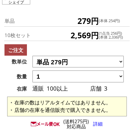
シェイプ
279円
単品
(本体 254円)
2,569円
(1点当 256円)
10枚セット
(本体 2,336円)
ご注文
数単位
数量
通販
100以上
店舗
3
在庫
在庫の数はリアルタイムではありません。
店舗の在庫を通信販売で購入できません。
(送料275円)
詳細
対応商品