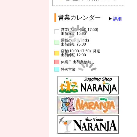
営業カレンダー
詳細
営業(店舗14:00-17:50)
出荷締切 15:00
通販のみ(店舗休)
出荷締切 15:00
店舗(10:00-17:50)+発送
出荷締切 12:00
休業日 出荷業務無し
特殊営業