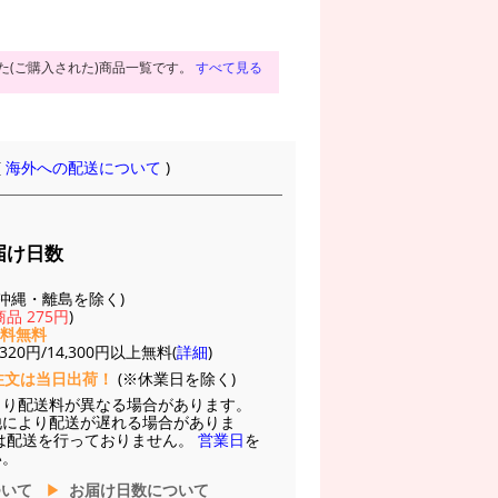
た(ご購入された)商品一覧です。
すべて見る
(
海外への配送について
)
届け日数
(※沖縄・離島を除く)
品 275円
)
送料無料
20円/14,300円以上無料(
詳細
)
注文は当日出荷！
(※休業日を除く)
より配送料が異なる場合があります。
他により配送が遅れる場合がありま
は配送を行っておりません。
営業日
を
い。
ついて
お届け日数について