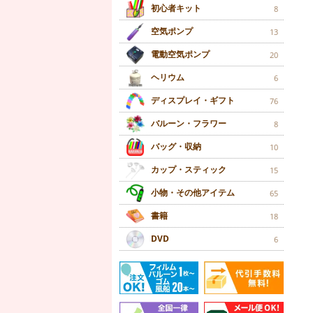
初心者キット
8
空気ポンプ
13
電動空気ポンプ
20
ヘリウム
6
ディスプレイ・ギフト
76
バルーン・フラワー
8
バッグ・収納
10
カップ・スティック
15
小物・その他アイテム
65
書籍
18
DVD
6