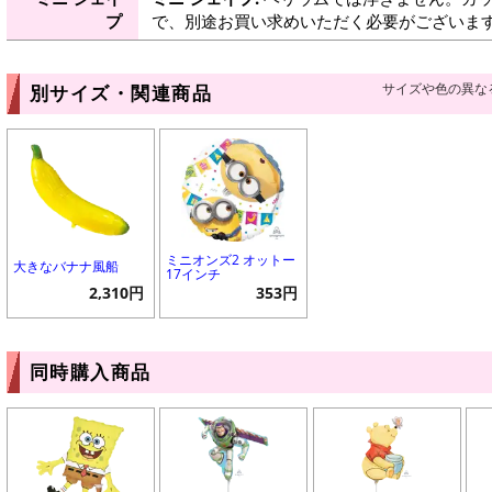
プ
で、別途お買い求めいただく必要がございま
サイズや色の異な
別サイズ・関連商品
ミニオンズ2 オットー
大きなバナナ風船
17インチ
2,310円
353円
同時購入商品