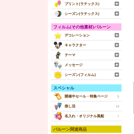
プリント(ラテックス)
シーズン(ラテックス)
フィルム(その他素材)バルーン
デコレーション
キャラクター
テーマ
メッセージ
シーズン(フィルム)
スペシャル
開催中セール・特集ページ
5
推し活
19
名入れ・オリジナル風船
1
バルーン関連商品