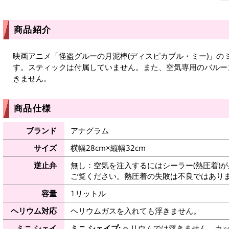
商品紹介
映画アニメ「怪盗グルーの月泥棒(ディスピカブル・ミー)」の
す。スティックは付属していません。また、空気専用のバルー
きません。
商品仕様
ブランド
アナグラム
サイズ
横幅28cm×縦幅32cm
逆止弁
無し：空気を注入するにはシーラー(熱圧着)
ご覧ください。熱圧着の失敗は不良ではありま
容量
1リットル
ヘリウム対応
ヘリウムガスを入れても浮きません。
ミニ シェイ
ミニ シェイプ:
ヘリウムでは浮きません。カッ