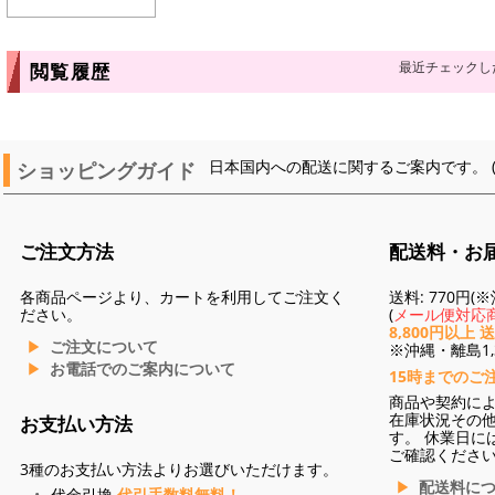
最近チェックし
閲覧履歴
ショッピングガイド
日本国内への配送に関するご案内です。 
ご注文方法
配送料・お
各商品ページより、カートを利用してご注文く
送料: 770円
ださい。
(
メール便対応商
8,800円以上 
ご注文について
※沖縄・離島1,3
お電話でのご案内について
15時までのご
商品や契約に
在庫状況その
お支払い方法
す。 休業日に
ご確認くださ
3種のお支払い方法よりお選びいただけます。
配送料に
代金引換
代引手数料無料！