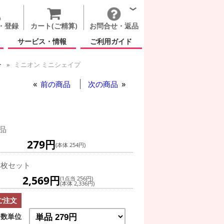
・登録
カート(ご精算)
お問合せ・返品
サービス・情報
ご利用ガイド
ー
ミニオン ミニシェイプ
前の商品
次の商品
品
279円
(本体 254円)
0枚セット
2,569円
(1点当 256円)
(本体 2,336円)
ご注文
数単位