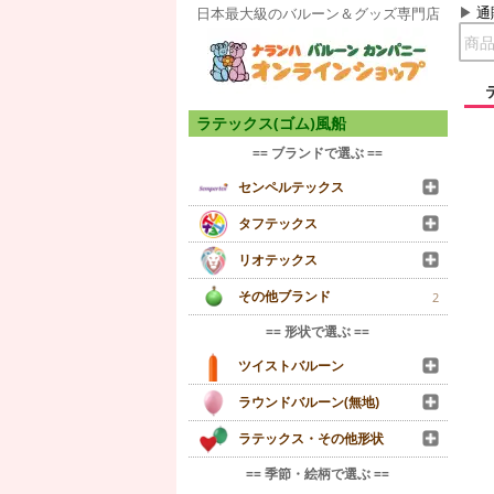
通
日本最大級のバルーン＆グッズ専門店
ラテックス(ゴム)風船
== ブランドで選ぶ ==
センペルテックス
タフテックス
リオテックス
その他ブランド
2
== 形状で選ぶ ==
ツイストバルーン
ラウンドバルーン(無地)
ラテックス・その他形状
== 季節・絵柄で選ぶ ==