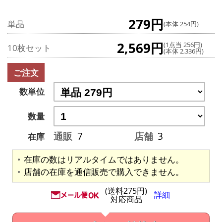
279円
単品
(本体 254円)
2,569円
(1点当 256円)
10枚セット
(本体 2,336円)
ご注文
数単位
数量
通販
7
店舗
3
在庫
在庫の数はリアルタイムではありません。
店舗の在庫を通信販売で購入できません。
(送料275円)
詳細
対応商品