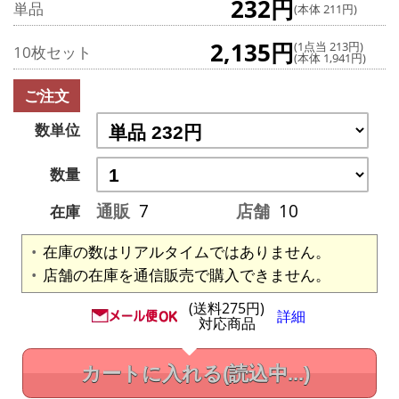
232円
単品
(本体 211円)
2,135円
(1点当 213円)
10枚セット
(本体 1,941円)
ご注文
数単位
数量
通販
7
店舗
10
在庫
在庫の数はリアルタイムではありません。
店舗の在庫を通信販売で購入できません。
(送料275円)
詳細
対応商品
カートに入れる
(読込中...)